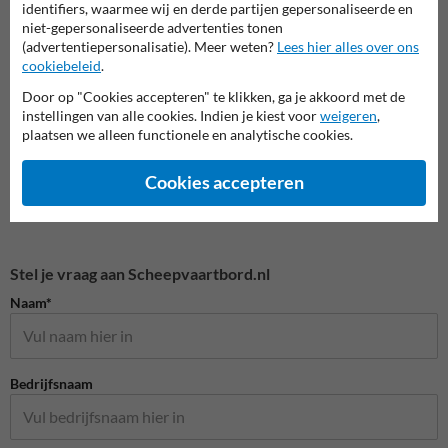
Combinatieborden met tekst
A serie - Verbodstekens
B seri
identifiers, waarmee wij en derde partijen gepersonaliseerde en
niet-gepersonaliseerde advertenties tonen
(advertentiepersonalisatie). Meer weten?
Lees hier alles over ons
cookiebeleid
.
Scheepvaartborden BPR
Door op "Cookies accepteren" te klikken, ga je akkoord met de
instellingen van alle cookies. Indien je kiest voor
weigeren
,
plaatsen we alleen functionele en analytische cookies.
Cookies accepteren
Stel je vraag aan Scheepvaartbord.nl
Naam*
Bedrijfsnaam