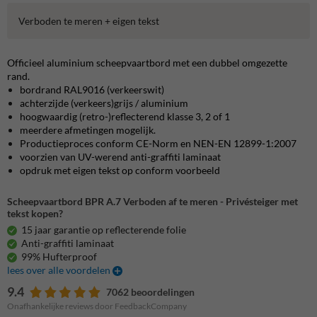
Verboden te meren + eigen tekst
Officieel aluminium scheepvaartbord met een dubbel omgezette
rand.
bordrand RAL9016 (verkeerswit)
achterzijde (verkeers)grijs / aluminium
hoogwaardig (retro-)reflecterend klasse 3, 2 of 1
meerdere afmetingen mogelijk.
Productieproces conform CE-Norm en NEN-EN 12899-1:2007
voorzien van UV-werend anti-graffiti laminaat
opdruk met eigen tekst op conform voorbeeld
Scheepvaartbord BPR A.7 Verboden af te meren - Privésteiger met
tekst kopen?
15 jaar garantie op reflecterende folie
Anti-graffiti laminaat
99% Hufterproof
lees over alle voordelen
9.4
7062 beoordelingen
Onafhankelijke reviews door FeedbackCompany