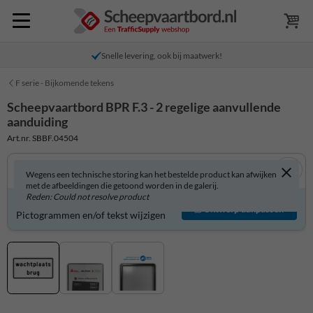
Snelle levering, ook bij maatwerk!
F serie - Bijkomende tekens
Scheepvaartbord BPR F.3 - 2 regelige aanvullende
aanduiding
Art.nr. SBBF.04504
Wegens een technische storing kan het bestelde product kan afwijken
met de afbeeldingen die getoond worden in de galerij.
Reden: Could not resolve product
Scheepvaartbord zelf aanpassen?
Ontwerp aanpassen
Pictogrammen en/of tekst wijzigen