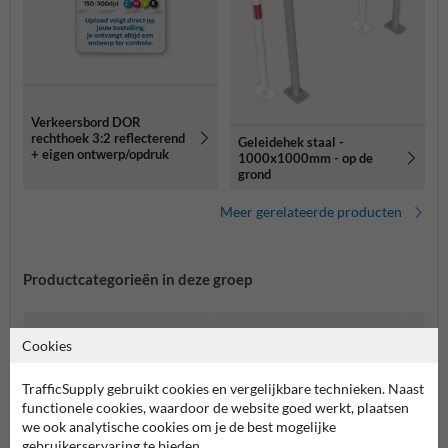
Verkeersbord DOR
rechthoek 3:2 reflecterend
Geleidehek staal -
+ eigen ontwerp/opdruk
1000x1000mm - op de
grond
Meer gerelateerde producten
Productcategorieën in deze groep
Cookies
TrafficSupply gebruikt cookies en vergelijkbare technieken. Naast
functionele cookies, waardoor de website goed werkt, plaatsen
we ook analytische cookies om je de best mogelijke
gebruikerservaring te bieden.