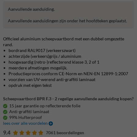
Aanvullende aanduiding.
Aanvullende aanduidingen zijn onder het hoofdteken geplaatst.
Officieel aluminium scheepvaartbord met een dubbel omgezette
rand.
bordrand RAL9017 (verkeerszwart)
achterzijde (verkeers)grijs / aluminium
hoogwaardig (retro-)reflecterend klasse 3, 2 of 1
meerdere afmetingen mogelijk.
Productieproces conform CE-Norm en NEN-EN 12899-1:2007
voorzien van UV-werend anti-graffiti laminaat
opdruk met eigen tekst
Scheepvaartbord BPR F.3 - 2 regelige aanvullende aanduiding kopen?
15 jaar garantie op reflecterende folie
Anti-graffiti laminaat
99% Hufterproof
lees over alle voordelen
9.4
7061 beoordelingen