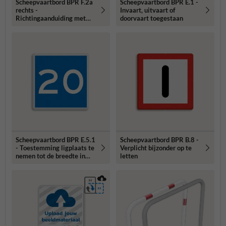
Scheepvaartbord BPR F.2a
Scheepvaartbord BPR E.1 -
rechts -
Invaart, uitvaart of
Richtingaanduiding met
doorvaart toegestaan
zijborden
Scheepvaartbord BPR E.5.1
Scheepvaartbord BPR B.8 -
- Toestemming ligplaats te
Verplicht bijzonder op te
nemen tot de breedte in
letten
aangegeven meters