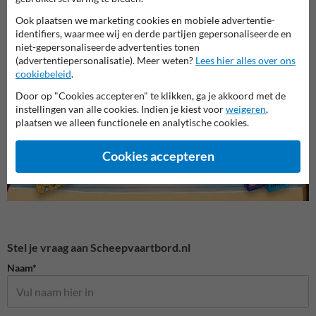
Ook plaatsen we marketing cookies en mobiele advertentie-
identifiers, waarmee wij en derde partijen gepersonaliseerde en
niet-gepersonaliseerde advertenties tonen
F serie - Bijkomende tekens
A serie - Verbodstekens
B seri
(advertentiepersonalisatie). Meer weten?
Lees hier alles over ons
cookiebeleid
.
Door op "Cookies accepteren" te klikken, ga je akkoord met de
Scheepvaartborden BPR
instellingen van alle cookies. Indien je kiest voor
weigeren
,
plaatsen we alleen functionele en analytische cookies.
Cookies accepteren
Stel je vraag aan Scheepvaartbord.nl
Naam*