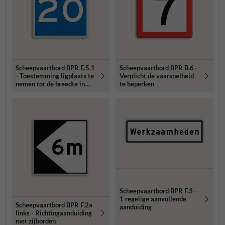
Scheepvaartbord BPR E.5.1
Scheepvaartbord BPR B.6 -
- Toestemming ligplaats te
Verplicht de vaarsnelheid
nemen tot de breedte in
te beperken
aangegeven meters
Scheepvaartbord BPR F.3 -
1 regelige aanvullende
Scheepvaartbord BPR F.2a
aanduiding
links - Richtingaanduiding
met zijborden