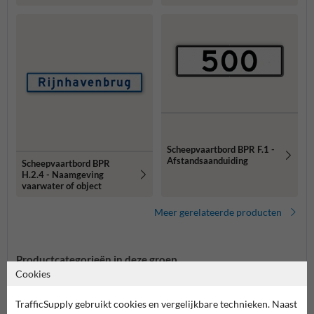
Scheepvaartbord BPR F.1 -
Afstandsaanduiding
Scheepvaartbord BPR
H.2.4 - Naamgeving
vaarwater of object
Meer gerelateerde producten
Productcategorieën in deze groep
Cookies
TrafficSupply gebruikt cookies en vergelijkbare technieken. Naast