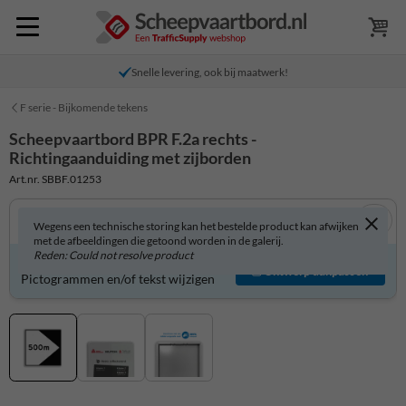
Snelle levering, ook bij maatwerk!
F serie - Bijkomende tekens
Scheepvaartbord BPR F.2a rechts -
Richtingaanduiding met zijborden
Art.nr. SBBF.01253
Wegens een technische storing kan het bestelde product kan afwijken
met de afbeeldingen die getoond worden in de galerij.
Reden: Could not resolve product
Scheepvaartbord zelf aanpassen?
Ontwerp aanpassen
Pictogrammen en/of tekst wijzigen