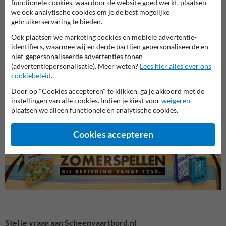
functionele cookies, waardoor de website goed werkt, plaatsen
we ook analytische cookies om je de best mogelijke
gebruikerservaring te bieden.
Ook plaatsen we marketing cookies en mobiele advertentie-
identifiers, waarmee wij en derde partijen gepersonaliseerde en
niet-gepersonaliseerde advertenties tonen
(advertentiepersonalisatie). Meer weten?
Lees hier alles over ons
cookiebeleid
.
F serie - Bijkomende tekens
A serie - Verbodstekens
B seri
Door op "Cookies accepteren" te klikken, ga je akkoord met de
instellingen van alle cookies. Indien je kiest voor
weigeren
,
plaatsen we alleen functionele en analytische cookies.
Scheepvaartborden BPR
Cookies accepteren
Stel je vraag aan Scheepvaartbord.nl