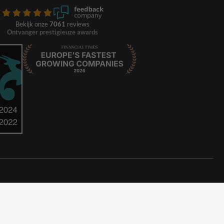
Bekijk onze
7061
reviews
Ontvanger prestigieuze awards