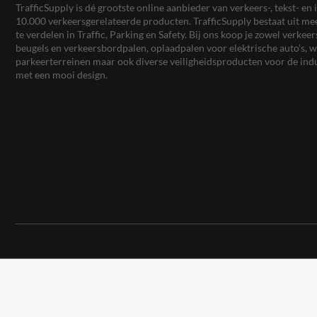
TrafficSupply is dé grootste online aanbieder van verkeers-, tekst- 
10.000 verkeersgerelateerde producten. TrafficSupply bestaat uit 
te verdelen in Traffic, Parking en Safety. Bij ons koop je zowel verk
beugels en verkeersbordpalen, oplaadpalen voor elektrische auto’s
parkeerterreinen maar ook diverse veiligheidsproducten voor de ind
met een mooi design.