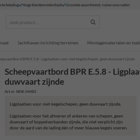
ecte betaling
Hoge klanttevredenheid
Grootste assortiment, ruime voorraden
zoek product...
maat
Jachthaven inrichting terreinen
Montagematerialen en toe
eepvaartbord BPR E.5.8 - Ligplaatsen voor niet-kegelschepen, geen duwvaart zijnde
Scheepvaartbord BPR E.5.8 - Ligplaa
duwvaart zijnde
Art.nr. SBSE.04482
Ligplaatsen voor niet-kegelschepen, geen duwvaart zijnde.
Ligplaatsen voor het afmeren of ankeren van schepen, geen
duwvaart of koppelverbanden zijnde, die niet verplicht zijn
door de aard van de lading één of meer blauwe kegels voeren.