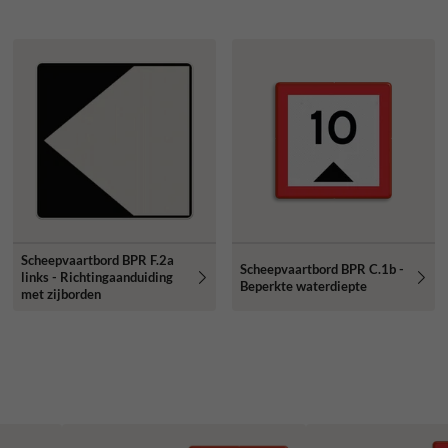
Scheepvaartbord BPR F.2a
Scheepvaartbord BPR C.1b -
links - Richtingaanduiding
Beperkte waterdiepte
met zijborden