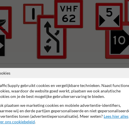
B serie - Gebodstekens
C serie - Beperkingsteken
ookies
afficSupply gebruikt cookies en vergelijkbare technieken. Naast function
okies, waardoor de website goed werkt, plaatsen we ook analytische
okies om je de best mogelijke gebruikerservaring te bieden.
k plaatsen we marketing cookies en mobiele advertentie-identifiers,
 garantie op reflecterende folie
Anti-graffiti laminaat
99% H
armee wij en derde partijen gepersonaliseerde en niet-gepersonaliseerd
vertenties tonen (advertentiepersonalisatie). Meer weten?
Lees hier alles
er ons cookiebeleid
.