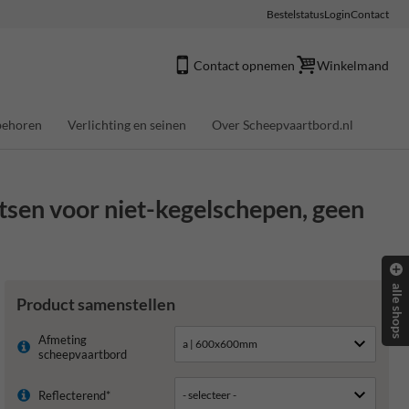
Bestelstatus
Login
Contact
Contact opnemen
Winkelmand
behoren
Verlichting en seinen
Over Scheepvaartbord.nl
tsen voor niet-kegelschepen, geen
alle shops
Product samenstellen
Afmeting
scheepvaartbord
Reflecterend*