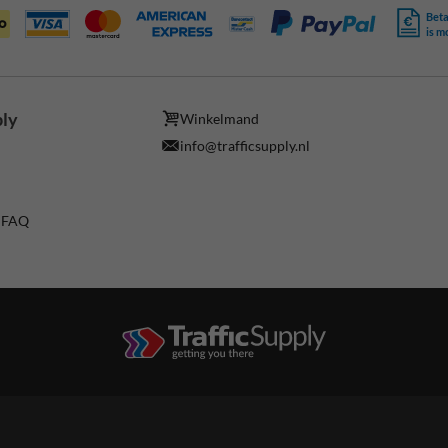
Beta
is m
ply
Winkelmand
info@trafficsupply.nl
/ FAQ