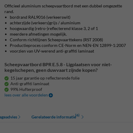
Officieel aluminium scheepvaartbord met een dubbel omgezette
rand.
bordrand RAL9016 (verkeerswit)
achterzijde (verkeers)grijs / aluminium
hoogwaardig (retro-)reflecterend klasse 3, 2 of 1
meerdere afmetingen mogelijk.
Conform richtlijnen Scheepvaarttekens (RST 2008)
Productieproces conform CE-Norm en NEN-EN 12899-1:2007
voorzien van UV-werend anti-graffiti laminaat
Scheepvaartbord BPR E.5.8 - Ligplaatsen voor niet-
kegelschepen, geen duwvaart zijnde kopen?
15 jaar garantie op reflecterende folie
Anti-graffiti laminaat
99% Hufterproof
lees over alle voordelen
(6)
ageadvies
Gerelateerde informatie