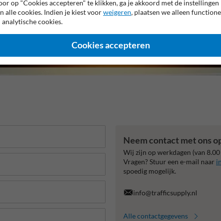
or op "Cookies accepteren" te klikken, ga je akkoord met de instellingen
n alle cookies. Indien je kiest voor
weigeren
, plaatsen we alleen functione
 analytische cookies.
Cookies accepteren
Neem contact met ons o
Wij zijn op werkdagen (van 8.00
Vragen? Stuur een e-mail naar
i
spoedig mogelijk.
info@trafficsupply.nl
Alle contactgegevens