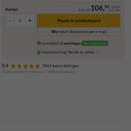
106,
50
128,87
Aantal:
Prijs p/st
incl. btw
-
+
Plaats in winkelmand
product doorsturen per e-mail
Levertijd:
1-2 werkdagen
dinsdag in huis
Volumekorting? Bekijk de opties
9.4
7061 beoordelingen
Onafhankelijke reviews door FeedbackCompany