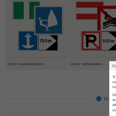
E serie - Aanwijzingstekens
A serie - Verbodstekens
C
Tr
co
co
Oo
15 jaar
wa
ad
ov