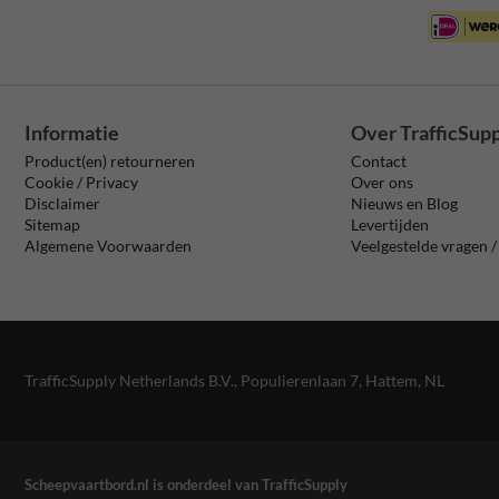
Informatie
Over TrafficSup
Product(en) retourneren
Contact
Cookie / Privacy
Over ons
Disclaimer
Nieuws en Blog
Sitemap
Levertijden
Algemene Voorwaarden
Veelgestelde vragen 
TrafficSupply Netherlands B.V.,
Populierenlaan 7
,
Hattem, NL
Scheepvaartbord.nl is onderdeel van TrafficSupply