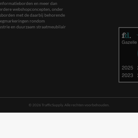
en informatieborden en meer dan
meerdere webshopconcepten, onder
eersborden met de daarbij behorende
, wegmarkeringen rondom
ustrie en duurzaam straatmeubilair
© 2026 TrafficSupply. Alle rechten voorbehouden.