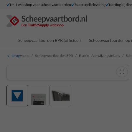
Nr. 1 webshop voor scheepvaartborden
Supersnelle levering
Korting bij dir
Scheepvaartborden BPR (officieel)
Scheepvaartborden op 
terug
Home
Scheepvaartborden BPR
E serie - Aanwijzingstekens
Sch