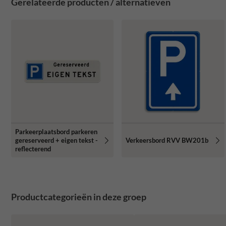
Gerelateerde producten / alternatieven
Parkeerplaatsbord parkeren
gereserveerd + eigen tekst -
Verkeersbord RVV BW201b
reflecterend
Productcategorieën in deze groep