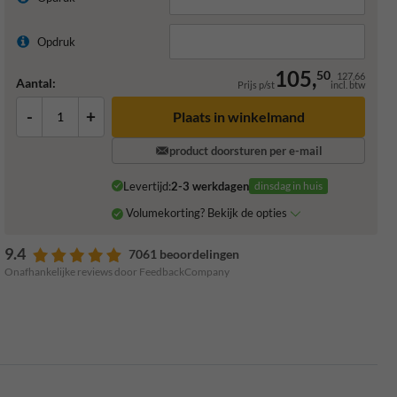
Opdruk
105,
50
127,66
Aantal:
Prijs p/st
incl. btw
-
+
Plaats in winkelmand
product doorsturen per e-mail
Levertijd:
2-3 werkdagen
dinsdag in huis
Volumekorting? Bekijk de opties
9.4
7061 beoordelingen
Onafhankelijke reviews door FeedbackCompany