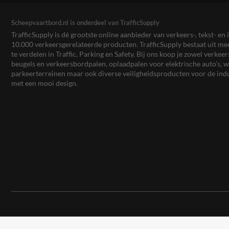
Scheepvaartbord.nl is onderdeel van TrafficSupply
TrafficSupply is dé grootste online aanbieder van verkeers-, tekst- 
10.000 verkeersgerelateerde producten. TrafficSupply bestaat uit 
te verdelen in Traffic, Parking en Safety. Bij ons koop je zowel verk
beugels en verkeersbordpalen, oplaadpalen voor elektrische auto’s
parkeerterreinen maar ook diverse veiligheidsproducten voor de ind
met een mooi design.