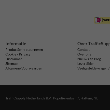
Informatie
Over TrafficSup
Product(en) retourneren
Contact
Cookie / Privacy
Over ons
Disclaimer
Nieuws en Blog
Sitemap
Levertijden
Algemene Voorwaarden
Veelgestelde vragen 
TrafficSupply Netherlands B.V.,
Populierenlaan 7
,
Hattem, NL