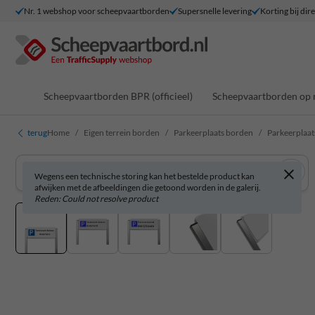
Nr. 1 webshop voor scheepvaartborden
Supersnelle levering
Korting bij dir
Scheepvaartborden BPR (officieel)
Scheepvaartborden op 
terug
Home
Eigen terrein borden
Parkeerplaats borden
Parkeerplaat
Wegens een technische storing kan het bestelde product kan
afwijken met de afbeeldingen die getoond worden in de galerij.
Reden: Could not resolve product