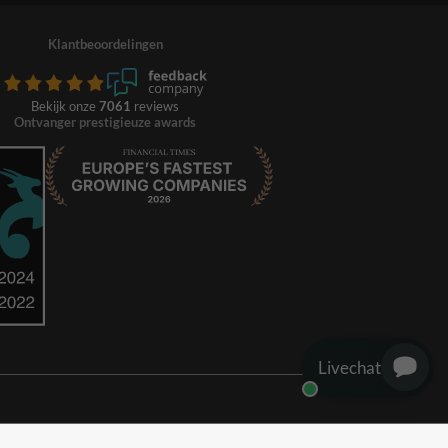
Klantbeoordelingen
Bekijk onze
7061
reviews
Ontvanger prestigieuze awards
Livechat