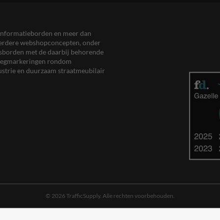
en informatieborden en meer dan
meerdere webshopconcepten, onder
eersborden met de daarbij behorende
, wegmarkeringen rondom
ustrie en duurzaam straatmeubilair
© 2026 TrafficSupply. Alle rechten voorbehouden.