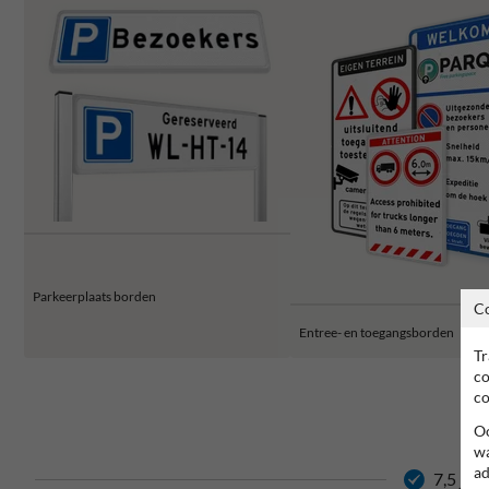
Parkeerplaats borden
C
Entree- en toegangsborden
Tr
co
co
Oo
wa
ad
7,5 jaa