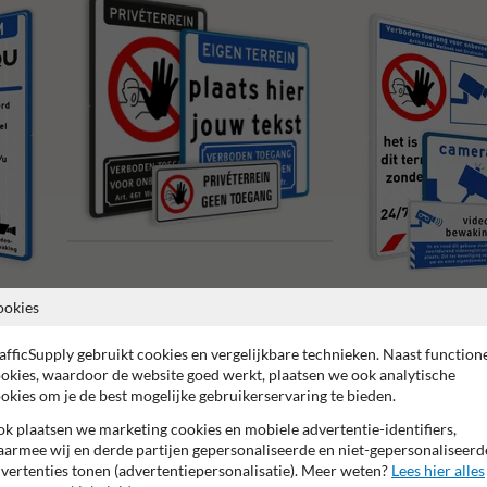
Verboden toegang borden
ookies
Camerabewaking borden
afficSupply gebruikt cookies en vergelijkbare technieken. Naast function
okies, waardoor de website goed werkt, plaatsen we ook analytische
okies om je de best mogelijke gebruikerservaring te bieden.
k plaatsen we marketing cookies en mobiele advertentie-identifiers,
armee wij en derde partijen gepersonaliseerde en niet-gepersonaliseerd
vertenties tonen (advertentiepersonalisatie). Meer weten?
Lees hier alles
r garantie op reflecterende folie
Anti-graffiti laminaat
99% H