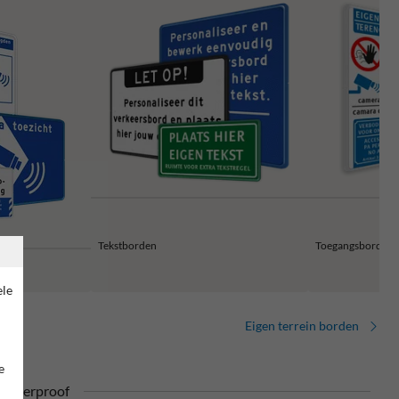
Tekstborden
Toegangsborden 
ele
Eigen terrein borden
e
ufterproof