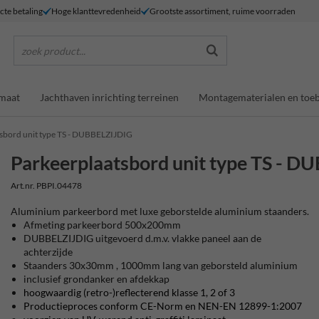
ecte betaling
Hoge klanttevredenheid
Grootste assortiment, ruime voorraden
zoek product...
maat
Jachthaven inrichting terreinen
Montagematerialen en toe
sbord unit type TS - DUBBELZIJDIG
Parkeerplaatsbord unit type TS - 
Art.nr. PBPI.04478
Aluminium parkeerbord met luxe geborstelde aluminium staanders.
Afmeting parkeerbord 500x200mm
DUBBELZIJDIG uitgevoerd d.m.v. vlakke paneel aan de
achterzijde
Staanders 30x30mm , 1000mm lang van geborsteld aluminium
inclusief grondanker en afdekkap
hoogwaardig (retro-)reflecterend klasse 1, 2 of 3
Productieproces conform CE-Norm en NEN-EN 12899-1:2007