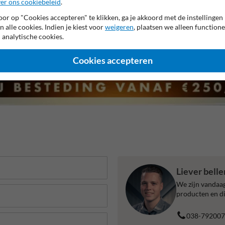
er ons cookiebeleid
.
or op "Cookies accepteren" te klikken, ga je akkoord met de instellingen
n alle cookies. Indien je kiest voor
weigeren
, plaatsen we alleen functione
 analytische cookies.
Cookies accepteren
Liever bell
We zijn vandaag
producten en di
038-792007