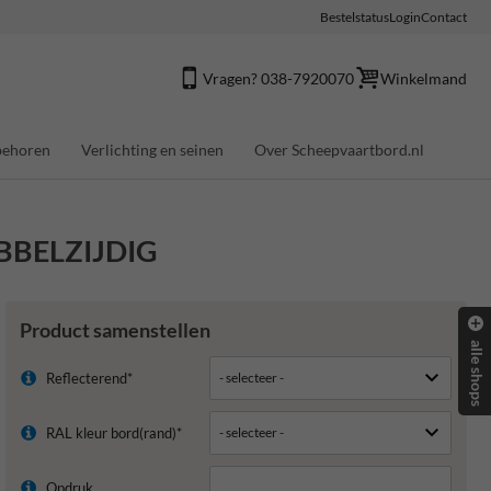
Bestelstatus
Login
Contact
Vragen? 038-7920070
Winkelmand
behoren
Verlichting en seinen
Over Scheepvaartbord.nl
DUBBELZIJDIG
Product samenstellen
alle shops
Reflecterend*
RAL kleur bord(rand)*
Opdruk