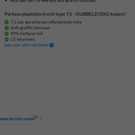
voorzien van UV-werend anti-graffiti laminaat
Parkeerplaatsbord unit type TS - DUBBELZIJDIG kopen?
7,5 jaar garantie op reflecterende folie
Anti-graffiti laminaat
99% Hufterproof
CE keurmerk
lees over alle voordelen
(5)
ateerde informatie