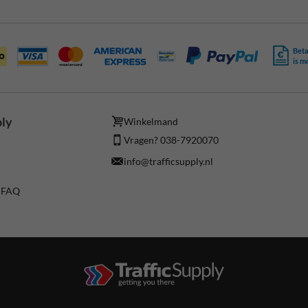
Beta
is m
ply
Winkelmand
Vragen? 038-7920070
info@trafficsupply.nl
/ FAQ