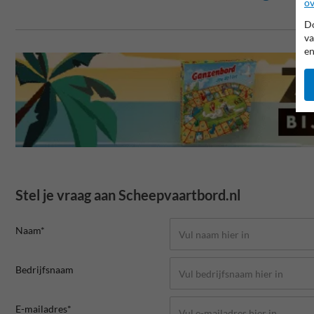
ov
Do
va
en
Stel je vraag aan Scheepvaartbord.nl
Naam*
Bedrijfsnaam
E-mailadres*