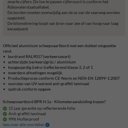
zwarte cijfers. De toe te passen cijfersoort is conform het
Rijkswaterstaatsalfabet.
De borden moeten evenwijdig aan de as van de vaarweg worden
opgesteld.
De kilometrering loopt van bron naar zee of van hoog naar laag
kanaalpand.
Officieel aluminium scheepvaartbord met een dubbel omgezette
rand.
bordrand RAL9017 (verkeerszwart)
achterzijde (verkeers)grijs / aluminium
hoogwaardig (retro-)reflecterend klasse 3, 2 of 1
meerdere afmetingen mogelijk.
Productieproces conform CE-Norm en NEN-EN 12899-1:2007
voorzien van UV-werend anti-graffiti laminaat
opdruk conform opgave
Scheepvaartbord BPR H.1a - Kilometeraanduiding kopen?
15 jaar garantie op reflecterende folie
Anti-graffiti laminaat
99% Hufterproof
lees over alle voordelen