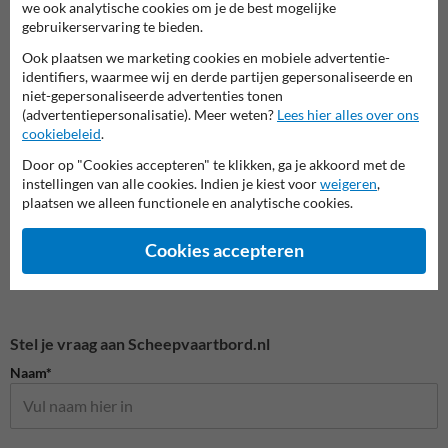
we ook analytische cookies om je de best mogelijke
gebruikerservaring te bieden.
Ook plaatsen we marketing cookies en mobiele advertentie-
H serie - Overige tekens en
A serie - Verbodstekens
B seri
identifiers, waarmee wij en derde partijen gepersonaliseerde en
aanduidingen
niet-gepersonaliseerde advertenties tonen
(advertentiepersonalisatie). Meer weten?
Lees hier alles over ons
cookiebeleid
.
Scheepvaartborden BPR
Door op "Cookies accepteren" te klikken, ga je akkoord met de
instellingen van alle cookies. Indien je kiest voor
weigeren
,
plaatsen we alleen functionele en analytische cookies.
Cookies accepteren
Stel je vraag aan Scheepvaartbord.nl
Naam*