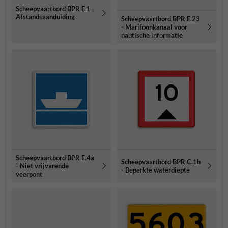
Scheepvaartbord BPR F.1 -
Afstandsaanduiding
Scheepvaartbord BPR E.23
- Marifoonkanaal voor
nautische informatie
Scheepvaartbord BPR E.4a
Scheepvaartbord BPR C.1b
- Niet vrijvarende
- Beperkte waterdiepte
veerpont