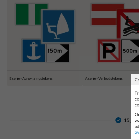
E serie - Aanwijzingstekens
A serie - Verbodstekens
C
Tr
co
co
Oo
15 jaar
wa
ad
ov