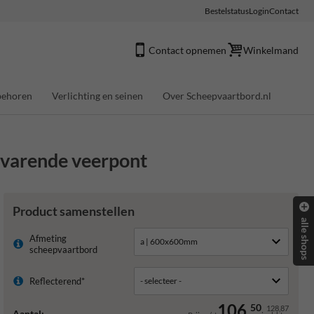
Bestelstatus
Login
Contact
Contact opnemen
Winkelmand
behoren
Verlichting en seinen
Over Scheepvaartbord.nl
ijvarende veerpont
Product samenstellen
alle shops
Afmeting
scheepvaartbord
Reflecterend*
106,
50
128,87
Aantal: