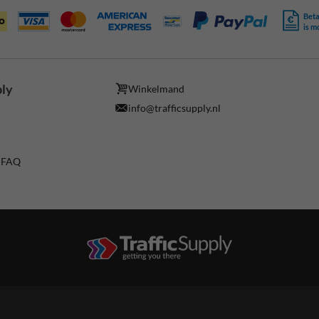
Beta
is m
ply
Winkelmand
info@trafficsupply.nl
/ FAQ