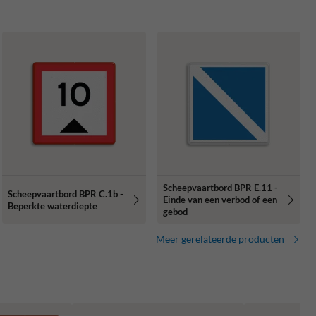
Scheepvaartbord BPR E.11 -
Scheepvaartbord BPR C.1b -
Einde van een verbod of een
Beperkte waterdiepte
gebod
Meer gerelateerde producten