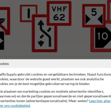
B serie - Gebodstekens
C serie - Beperkingsteken
ookies
afficSupply gebruikt cookies en vergelijkbare technieken. Naast function
okies, waardoor de website goed werkt, plaatsen we ook analytische
okies om je de best mogelijke gebruikerservaring te bieden.
k plaatsen we marketing cookies en mobiele advertentie-identifiers,
 garantie op reflecterende folie
Anti-graffiti laminaat
99% H
armee wij en derde partijen gepersonaliseerde en niet-gepersonaliseerd
vertenties tonen (advertentiepersonalisatie). Meer weten?
Lees hier alles
er ons cookiebeleid
.