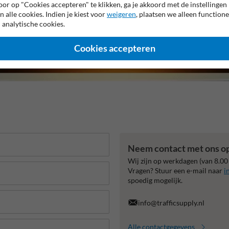
or op "Cookies accepteren" te klikken, ga je akkoord met de instellingen
n alle cookies. Indien je kiest voor
weigeren
, plaatsen we alleen functione
 analytische cookies.
Cookies accepteren
Neem contact met ons o
Wij zijn op werkdagen (van 8.00
Vragen? Stuur een e-mail naar
i
spoedig mogelijk.
info@trafficsupply.nl
Alle contactgegevens