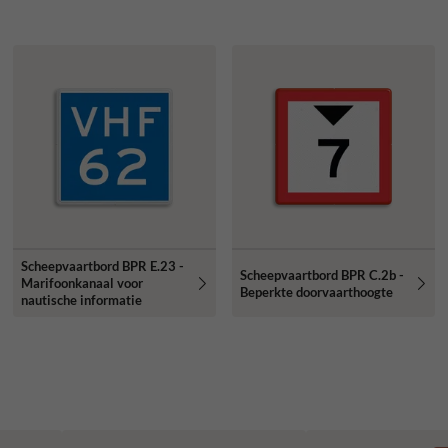
Scheepvaartbord BPR E.23 -
Scheepvaartbord BPR C.2b -
Marifoonkanaal voor
Beperkte doorvaarthoogte
nautische informatie