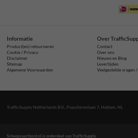
Informatie
Over TrafficSup
Product(en) retourneren
Contact
Cookie / Privacy
Over ons
Disclaimer
Nieuws en Blog
Sitemap
Levertijden
Algemene Voorwaarden
Veelgestelde vragen 
TrafficSupply Netherlands B.V.,
Populierenlaan 7
,
Hattem, NL
Scheepvaartbord.nl is onderdeel van TrafficSupply