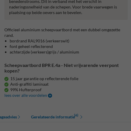
benedenstrooms. Dit in verband met het verschil in
naderingssnelheid van de schepen. Voor brede vaarwegen is
plaatsing op beide oevers aan te bevelen.
Officieel aluminium scheepvaartbord met een dubbel omgezette
rand.
bordrand RAL9016 (verkeerswit)
font geheel reflecterend
achterzijde (verkeers)grijs / aluminium
Scheepvaartbord BPR E.4a - Niet vrijvarende veerpont
kopen?
15 jaar garantie op reflecterende folie
Anti-graffiti laminaat
99% Hufterproof
lees over alle voordelen
(6)
ageadvies
Gerelateerde informatie