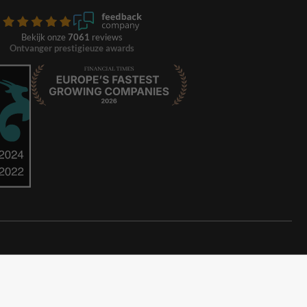
Bekijk onze
7061
reviews
Ontvanger prestigieuze awards