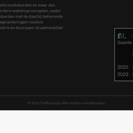
en informatieborden en meer dan
meerdere webshopconcepten, onder
eersborden met de daarbij behorende
, wegmarkeringen rondom
ustrie en duurzaam straatmeubilair
© 2026 TrafficSupply. Alle rechten voorbehouden.