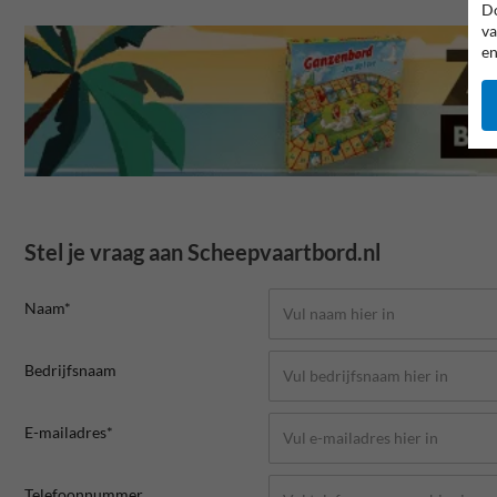
Do
va
en
Stel je vraag aan Scheepvaartbord.nl
Naam*
Bedrijfsnaam
E-mailadres*
Telefoonnummer