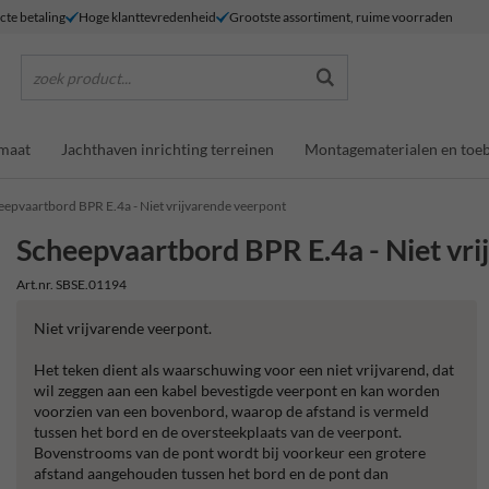
ecte betaling
Hoge klanttevredenheid
Grootste assortiment, ruime voorraden
zoek product...
maat
Jachthaven inrichting terreinen
Montagematerialen en toe
eepvaartbord BPR E.4a - Niet vrijvarende veerpont
Scheepvaartbord BPR E.4a - Niet vr
Art.nr. SBSE.01194
Niet vrijvarende veerpont.
Het teken dient als waarschuwing voor een niet vrijvarend, dat
wil zeggen aan een kabel bevestigde veerpont en kan worden
voorzien van een bovenbord, waarop de afstand is vermeld
tussen het bord en de oversteekplaats van de veerpont.
Bovenstrooms van de pont wordt bij voorkeur een grotere
afstand aangehouden tussen het bord en de pont dan