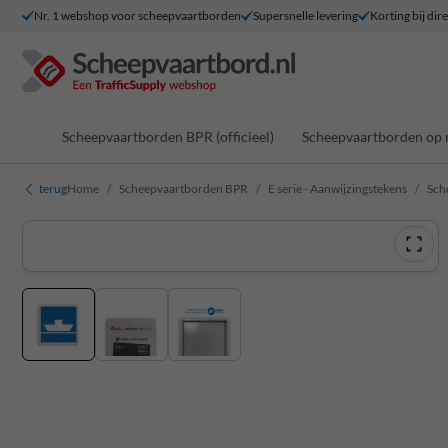
Nr. 1 webshop voor scheepvaartborden
Supersnelle levering
Korting bij dir
Scheepvaartborden BPR (officieel)
Scheepvaartborden op 
terug
Home
Scheepvaartborden BPR
E serie - Aanwijzingstekens
Sch