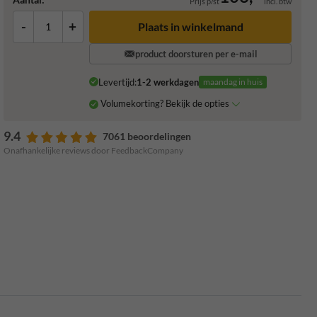
Prijs p/st
incl. btw
-
+
Plaats in winkelmand
product doorsturen per e-mail
Levertijd:
1-2 werkdagen
maandag in huis
Volumekorting? Bekijk de opties
9.4
7061 beoordelingen
Onafhankelijke reviews door FeedbackCompany