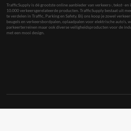
TrafficSupply is dé grootste online aanbieder van verkeers-, tekst- 
10.000 verkeersgerelateerde producten. TrafficSupply bestaat uit 
te verdelen in Traffic, Parking en Safety. Bij ons koop je zowel verk
beugels en verkeersbordpalen, oplaadpalen voor elektrische auto’s
parkeerterreinen maar ook diverse veiligheidsproducten voor de ind
met een mooi design.