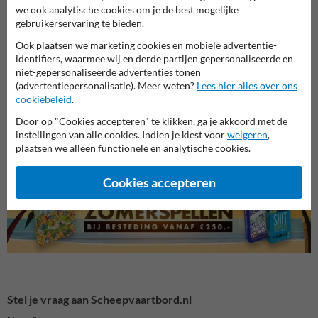
we ook analytische cookies om je de best mogelijke
gebruikerservaring te bieden.
Ook plaatsen we marketing cookies en mobiele advertentie-
identifiers, waarmee wij en derde partijen gepersonaliseerde en
niet-gepersonaliseerde advertenties tonen
(advertentiepersonalisatie). Meer weten?
Lees hier alles over ons
cookiebeleid
.
Speciale ontwerpen
A serie - Verbodstekens
B seri
scheepvaartborden
Door op "Cookies accepteren" te klikken, ga je akkoord met de
instellingen van alle cookies. Indien je kiest voor
weigeren
,
plaatsen we alleen functionele en analytische cookies.
Scheepvaartborden BPR
Cookies accepteren
Stel je vraag aan Scheepvaartbord.nl