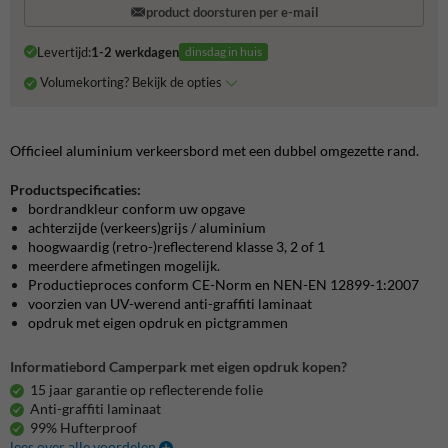
product doorsturen per e-mail
Levertijd:
1-2 werkdagen
dinsdag in huis
Volumekorting? Bekijk de opties
Officieel aluminium verkeersbord met een dubbel omgezette rand.
Productspecificaties:
bordrandkleur conform uw opgave
achterzijde (verkeers)grijs / aluminium
hoogwaardig (retro-)reflecterend klasse 3, 2 of 1
meerdere afmetingen mogelijk.
Productieproces conform CE-Norm en NEN-EN 12899-1:2007
voorzien van UV-werend anti-graffiti laminaat
opdruk met eigen opdruk en pictgrammen
Informatiebord Camperpark met eigen opdruk kopen?
15 jaar garantie op reflecterende folie
Anti-graffiti laminaat
99% Hufterproof
lees over alle voordelen