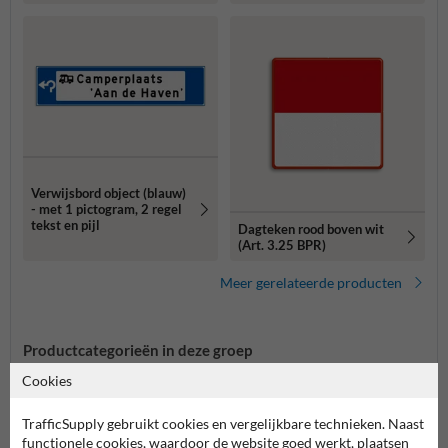
Verwijsbord object (blauw)
- met 1 pictogram, 2 regel
tekst en pijl
Dagteken rood boven wit
(Art. 3.25 BPR)
Meer gerelateerde producten
Productcategorieën in deze groep
Cookies
TrafficSupply gebruikt cookies en vergelijkbare technieken. Naast
functionele cookies, waardoor de website goed werkt, plaatsen