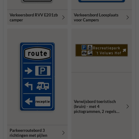
Verkeersbord RVV E201zb
Verkeersbord Loosplaats
camper
voor Campers
Verwijsbord toeristisch
(bruin) - met 4
pictogrammen, 2 regels
tekst en pijl
Parkeerroutebord 3
richtingen met pijlen