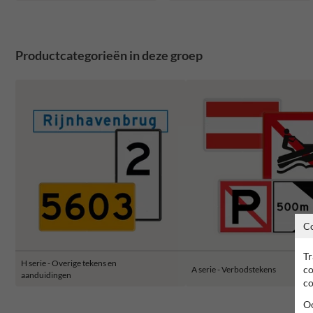
Productcategorieën in deze groep
C
Tr
H serie - Overige tekens en
co
A serie - Verbodstekens
aanduidingen
co
Oo