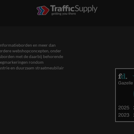
en informatieborden en meer dan
meerdere webshopconcepten, onder
eersborden met de daarbij behorende
, wegmarkeringen rondom
ustrie en duurzaam straatmeubilair