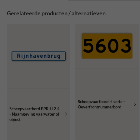
Gerelateerde producten / alternatieven
Scheepvaartbord H serie -
Oeverfrontnummerbord
Scheepvaartbord BPR H.2.4
- Naamgeving vaarwater of
object