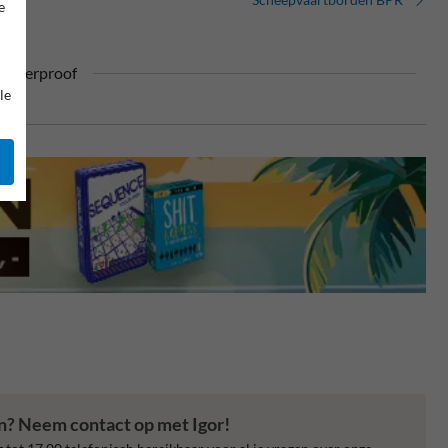
e
ufterproof
le
en? Neem contact op met Igor!