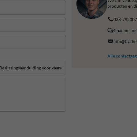
We zijn vandaag
producten en di
038-792007
Chat met on
info@traffic
Alle contactge