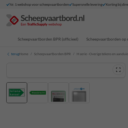
Nr. 1 webshop voor scheepvaartborden
Supersnelle levering
Korting bij dir
Scheepvaartborden BPR (officieel)
Scheepvaartborden op 
terug
Home
Scheepvaartborden BPR
H serie - Overige tekens en aandui