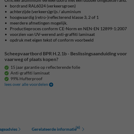
Officieel aluminium verkeersbord met een dubbel omgezette rand.
bordrand RAL6024 (verkeersgroen)
achterzijde (verkeers)grijs / aluminium
hoogwaardig (retro-)reflecterend klasse 3, 2 of 1
meerdere afmetingen mogelijk.
Productieproces conform CE-Norm en NEN-EN 12899-1:2007
voorzien van UV-werend anti-graffiti laminaat
opdruk met eigen tekst of conform voorbeeld
Scheepvaartbord BPR H.2.1b - Beslissingsaanduiding voor
vaarweg of plaats kopen?
15 jaar garantie op reflecterende folie
Anti-graffiti laminaat
99% Hufterproof
lees over alle voordelen
(6)
ageadvies
Gerelateerde informatie