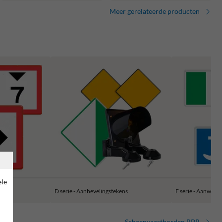
Meer gerelateerde producten
ele
s
D serie - Aanbevelingstekens
E serie - Aanwijzi
Scheepvaartborden BPR