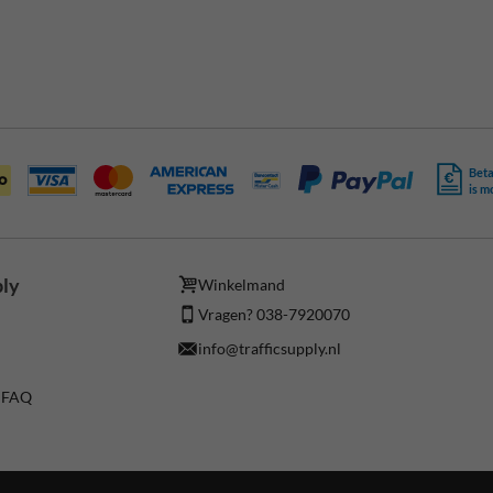
Beta
is m
ply
Winkelmand
Vragen? 038-7920070
info@trafficsupply.nl
/ FAQ