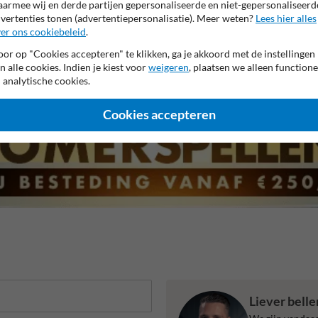
armee wij en derde partijen gepersonaliseerde en niet-gepersonaliseerd
vertenties tonen (advertentiepersonalisatie). Meer weten?
Lees hier alles
er ons cookiebeleid
.
 garantie op reflecterende folie
Anti-graffiti laminaat
99% H
or op "Cookies accepteren" te klikken, ga je akkoord met de instellingen
n alle cookies. Indien je kiest voor
weigeren
, plaatsen we alleen functione
 analytische cookies.
Cookies accepteren
Liever bell