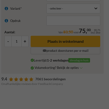
Variant*
Opdruk
75,
00
90,75
83,50
Aantal:
Van
voor
incl. btw
-
+
Plaats in winkelmand
product doorsturen per e-mail
Levertijd:
1-2 werkdagen
dinsdag in huis
Volumekorting? Bekijk de opties
9.4
7061 beoordelingen
Onafhankelijke reviews door FeedbackCompany