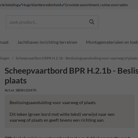
ecte betaling
Hoge klanttevredenheid
Grootste assortiment, ruime voorraden
zoek product...
maat
Jachthaven inrichting terreinen
Montagematerialen en toe
dingen
Scheepvaartbord BPR H.2.1b - Beslissingsaanduiding voor vaarweg of plaats
Scheepvaartbord BPR H.2.1b - Besli
plaats
Art.nr. SBSH.02470
Beslissingsaanduiding voor vaarweg of plaats.
Dit teken (groen bord met witte tekst) verwijst naar een
vaarweg of plaats en geeft tevens een richting aan.