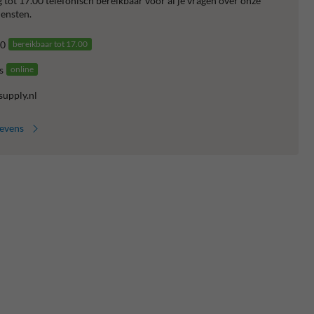
 tot 17.00 telefonisch bereikbaar voor al je vragen over onze
ensten.
0
bereikbaar tot 17.00
s
online
supply.nl
gevens