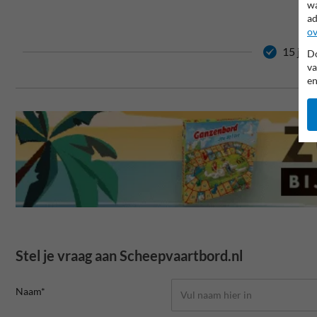
wa
ad
ov
15 jaar
Do
va
en
Stel je vraag aan Scheepvaartbord.nl
Naam*