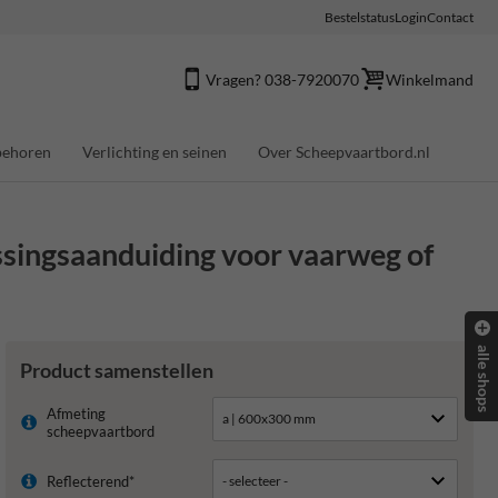
Bestelstatus
Login
Contact
Vragen? 038-7920070
Winkelmand
behoren
Verlichting en seinen
Over Scheepvaartbord.nl
ssingsaanduiding voor vaarweg of
alle shops
Product samenstellen
Afmeting
scheepvaartbord
Reflecterend*