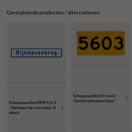
Gerelateerde producten / alternatieven
Scheepvaartbord H serie -
Oeverfrontnummerbord
Scheepvaartbord BPR H.2.4
- Naamgeving vaarwater of
object