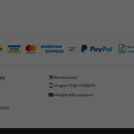
Beta
is m
ply
Winkelmand
Vragen? 038-7920070
info@trafficsupply.nl
/ FAQ