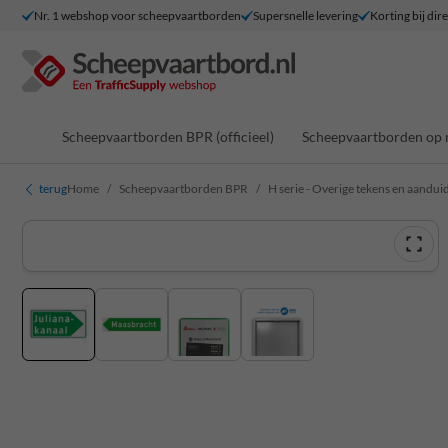
Nr. 1 webshop voor scheepvaartborden
Supersnelle levering
Korting bij dir
Scheepvaartborden BPR (officieel)
Scheepvaartborden op 
terug
Home
Scheepvaartborden BPR
H serie - Overige tekens en aandui