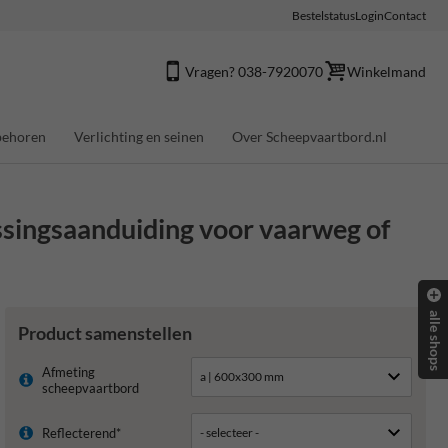
Bestelstatus
Login
Contact
Vragen? 038-7920070
Winkelmand
behoren
Verlichting en seinen
Over Scheepvaartbord.nl
ssingsaanduiding voor vaarweg of
alle shops
Product samenstellen
Afmeting
scheepvaartbord
Reflecterend*