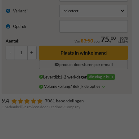
Variant*
Opdruk
75,
00
90,75
83,50
Aantal:
Van
voor
incl. btw
-
+
Plaats in winkelmand
product doorsturen per e-mail
Levertijd:
1-2 werkdagen
dinsdag in huis
Volumekorting? Bekijk de opties
9.4
7061 beoordelingen
Onafhankelijke reviews door FeedbackCompany