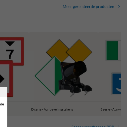
Meer gerelateerde producten
ele
s
D serie - Aanbevelingstekens
E serie - Aanwijzi
Scheepvaartborden BPR