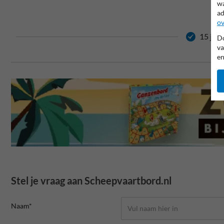
wa
ad
ov
15 jaar
Do
va
en
Stel je vraag aan Scheepvaartbord.nl
Naam*