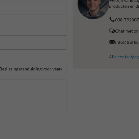
We zijn vandaag
producten en di
038-792007
Chat met on
info@traffic
Alle contactge