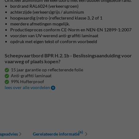
Officieel aluminium verkeersbord met een dubbel omgezette rand.
bordrand RAL6024 (verkeersgroen)
achterzijde (verkeers)grijs / aluminium
hoogwaardig (retro-)reflecterend klasse 3, 2 of 1
meerdere afmetingen mogelijk.
Productieproces conform CE-Norm en NEN-EN 12899-1:2007
voorzien van UV-werend anti-graffiti laminaat
opdruk met eigen tekst of conform voorbeeld
Scheepvaartbord BPR H.2.1b - Beslissingsaanduiding voor
vaarweg of plaats kopen?
15 jaar garantie op reflecterende folie
Anti-graffiti laminaat
99% Hufterproof
lees over alle voordelen
(6)
ageadvies
Gerelateerde informatie