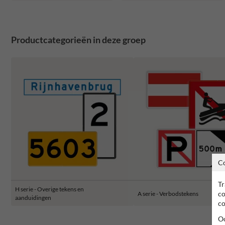
Productcategorieën in deze groep
C
Tr
H serie - Overige tekens en
co
A serie - Verbodstekens
aanduidingen
co
Oo