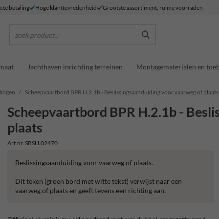
ecte betaling
Hoge klanttevredenheid
Grootste assortiment, ruime voorraden
zoek product...
maat
Jachthaven inrichting terreinen
Montagematerialen en toe
dingen
Scheepvaartbord BPR H.2.1b - Beslissingsaanduiding voor vaarweg of plaats
Scheepvaartbord BPR H.2.1b - Besli
plaats
Art.nr. SBSH.02470
Beslissingsaanduiding voor vaarweg of plaats.
Dit teken (groen bord met witte tekst) verwijst naar een
vaarweg of plaats en geeft tevens een richting aan.