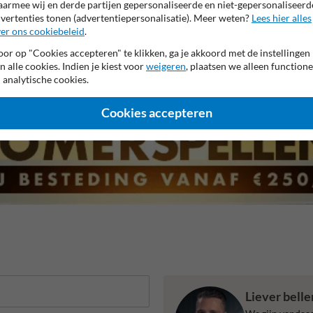
armee wij en derde partijen gepersonaliseerde en niet-gepersonaliseerd
vertenties tonen (advertentiepersonalisatie). Meer weten?
Lees hier alles
er ons cookiebeleid
.
 garantie op reflecterende folie
Anti-graffiti laminaat
99% H
or op "Cookies accepteren" te klikken, ga je akkoord met de instellingen
n alle cookies. Indien je kiest voor
weigeren
, plaatsen we alleen functione
 analytische cookies.
Cookies accepteren
Liever bell