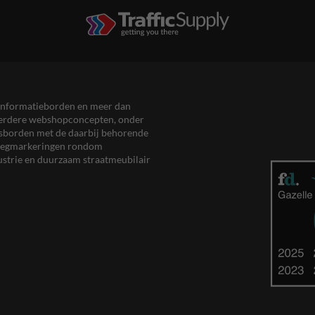
en informatieborden en meer dan
meerdere webshopconcepten, onder
eersborden met de daarbij behorende
, wegmarkeringen rondom
ustrie en duurzaam straatmeubilair