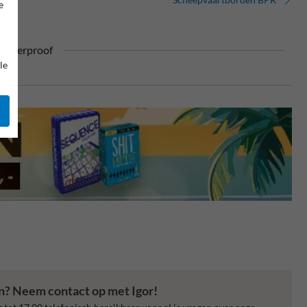
e
ufterproof
le
en? Neem contact op met Igor!