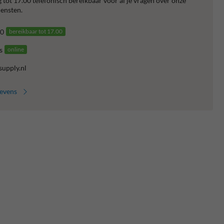
 tot 17.00 telefonisch bereikbaar voor al je vragen over onze
ensten.
0
bereikbaar tot 17.00
s
online
supply.nl
gevens