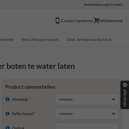
Bestelstatus
Login
Contact
Contact opnemen
Winkelmand
behoren
Verlichting en seinen
Over Scheepvaartbord.nl
r boten te water laten
Product samenstellen
alle shops
Afmeting*
Reflecterend*
Opdruk