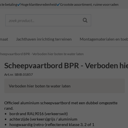
ecte betaling
Hoge klanttevredenheid
Grootste assortiment, ruime voorraden
zoek product...
maat
Jachthaven inrichting terreinen
Montagematerialen en toe
heepvaartbord BPR - Verboden hier boten te water laten
Scheepvaartbord BPR - Verboden hie
Art.nr. SBIB.01857
Verboden hier boten te water laten
Officieel aluminium scheepvaartbord met een dubbel omgezette
rand.
bordrand RAL9016 (verkeerswit)
achterzijde (verkeers)grijs / aluminium
hoogwaardig (retro-)reflecterend klasse 3, 2 of 1