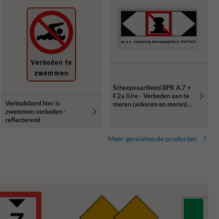
Scheepvaartbord BPR A.7 +
F.2a li/re - Verboden aan te
Verbodsbord hier is
meren (ankeren en meren)
zwemmen verboden -
aan de zijde van de pijl
reflecterend
Meer gerelateerde producten