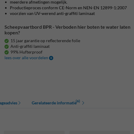
meerdere afmetingen mogelijk.
Productieproces conform CE-Norm en NEN-EN 12899-1:2007
voorzien van UV-werend anti-graffiti laminaat
Scheepvaartbord BPR - Verboden hier boten te water laten
kopen?
15 jaar garantie op reflecterende folie
Anti-graffiti laminaat
99% Hufterproof
lees over alle voordelen
(6)
ageadvies
Gerelateerde informatie