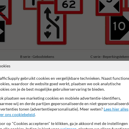
B serie - Gebodstekens
C serie - Beperkingsteken
ookies
afficSupply gebruikt cookies en vergelijkbare technieken. Naast function
okies, waardoor de website goed werkt, plaatsen we ook analytische
okies om je de best mogelijke gebruikerservaring te bieden.
 garantie op reflecterende folie
Anti-graffiti laminaat
99% H
k plaatsen we marketing cookies en mobiele advertentie-identifiers,
armee wij en derde partijen gepersonaliseerde en niet-gepersonaliseerd
vertenties tonen (advertentiepersonalisatie). Meer weten?
Lees hier alles
er ons cookiebeleid
.
or op "Cookies accepteren" te klikken, ga je akkoord met de instellingen
n alle cookies. Indien je kiest voor
weigeren
, plaatsen we alleen functione