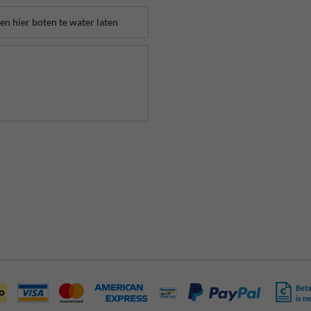
Beta
is m