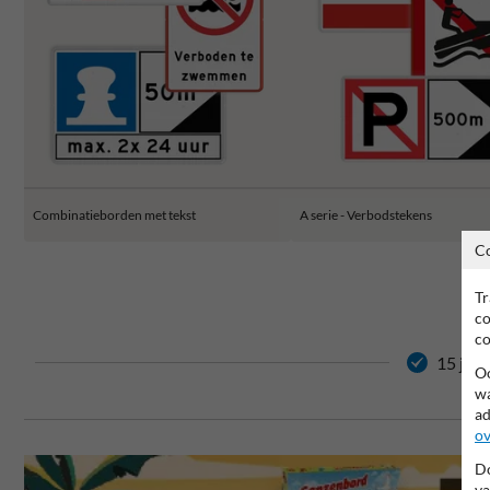
Combinatieborden met tekst
A serie - Verbodstekens
C
Tr
co
co
15 jaar
Oo
wa
ad
ov
Do
va