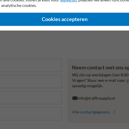
 analytische cookies.
Cookies accepteren
Neem contact met ons o
Wij zijn op werkdagen (van 8.00
Vragen? Stuur een e-mail naar
i
spoedig mogelijk.
info@trafficsupply.nl
Alle contactgegevens