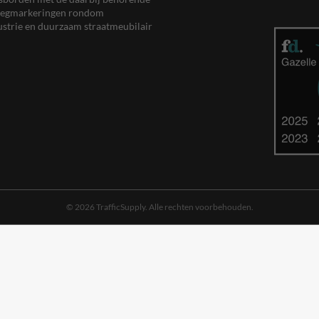
, wegmarkeringen rondom
ustrie en duurzaam straatmeubilair
© 2026 TrafficSupply. Alle rechten voorbehouden.