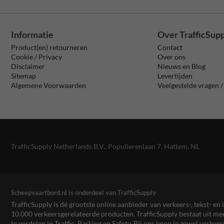
Informatie
Over TrafficSup
Product(en) retourneren
Contact
Cookie / Privacy
Over ons
Disclaimer
Nieuws en Blog
Sitemap
Levertijden
Algemene Voorwaarden
Veelgestelde vragen 
TrafficSupply Netherlands B.V.,
Populierenlaan 7
,
Hattem, NL
Scheepvaartbord.nl is onderdeel van TrafficSupply
TrafficSupply is dé grootste online aanbieder van verkeers-, tekst- 
10.000 verkeersgerelateerde producten. TrafficSupply bestaat uit 
te verdelen in Traffic, Parking en Safety. Bij ons koop je zowel verk