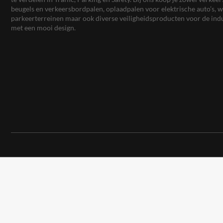
beugels en verkeersbordpalen, oplaadpalen voor elektrische auto’s
parkeerterreinen maar ook diverse veiligheidsproducten voor de ind
met een mooi design.