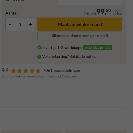
99,
50
120,40
Aantal:
Prijs p/st
incl. btw
-
+
Plaats in winkelmand
product doorsturen per e-mail
Levertijd:
1-2 werkdagen
maandag in huis
Volumekorting? Bekijk de opties
9.4
7061 beoordelingen
Onafhankelijke reviews door FeedbackCompany