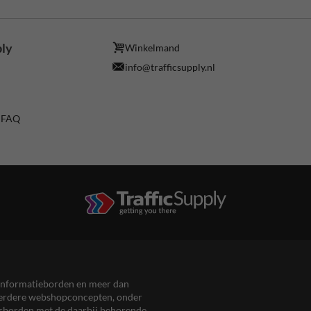
ply
Winkelmand
info@trafficsupply.nl
/ FAQ
en informatieborden en meer dan
meerdere webshopconcepten, onder
eersborden met de daarbij behorende