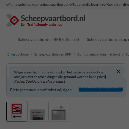
Nr. 1 webshop voor scheepvaartborden
Supersnelle levering
Korting bij dir
Scheepvaartborden BPR (officieel)
Scheepvaartborden op 
terug
Home
Scheepvaartborden BPR
Combinatieborden met tekst
Sc
Wegens een technische storing kan het bestelde product kan
afwijken met de afbeeldingen die getoond worden in de galerij.
Reden: Could not resolve product
Scheepvaartbord zelf aanpassen?
Ontwerp aanpassen
Pictogrammen en/of tekst wijzigen