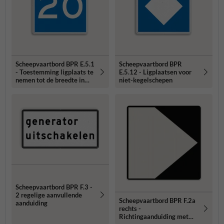
Scheepvaartbord BPR E.5.1
Scheepvaartbord BPR
- Toestemming ligplaats te
E.5.12 - Ligplaatsen voor
nemen tot de breedte in
niet-kegelschepen
aangegeven meters
Scheepvaartbord BPR F.3 -
2 regelige aanvullende
Scheepvaartbord BPR F.2a
aanduiding
rechts -
Richtingaanduiding met