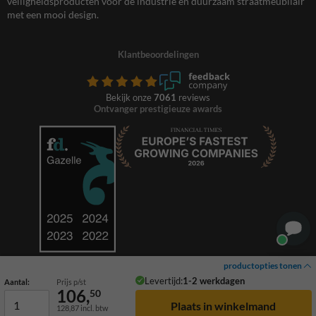
veiligheidsproducten voor de industrie en duurzaam straatmeubilair
met een mooi design.
Klantbeoordelingen
Bekijk onze
7061
reviews
Ontvanger prestigieuze awards
productopties tonen
Levertijd:
1-2 werkdagen
Aantal:
Prijs p/st
106,
50
128,87
incl. btw
© 2026 TrafficSupply. Alle rechten voorbehouden.