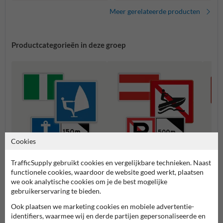
zijborden
Meer gerelateerde producten
Productcategorieën in deze groep
Cookies
TrafficSupply gebruikt cookies en vergelijkbare technieken. Naast
E serie - Aanwijzingstekens
A serie - Verbodstekens
B seri
functionele cookies, waardoor de website goed werkt, plaatsen
we ook analytische cookies om je de best mogelijke
gebruikerservaring te bieden.
Scheepvaartborden BPR
Ook plaatsen we marketing cookies en mobiele advertentie-
identifiers, waarmee wij en derde partijen gepersonaliseerde en