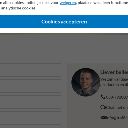
n alle cookies. Indien je kiest voor
weigeren
, plaatsen we alleen functione
 analytische cookies.
Cookies accepteren
Liever bell
We zijn vandaag
producten en di
038-792007
Chat met on
info@traffic