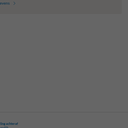
gevens
ling achteraf
ogelijk