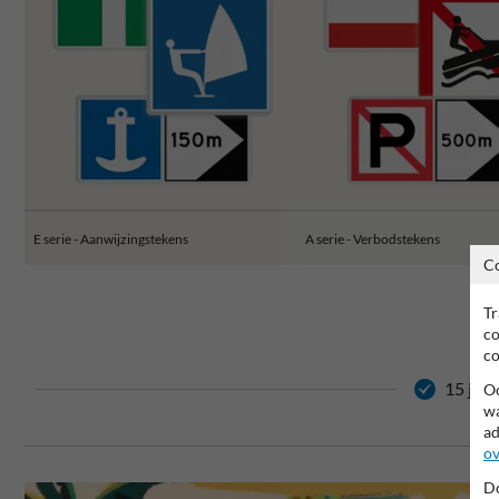
E serie - Aanwijzingstekens
A serie - Verbodstekens
C
Tr
co
co
15 jaar
Oo
wa
ad
ov
Do