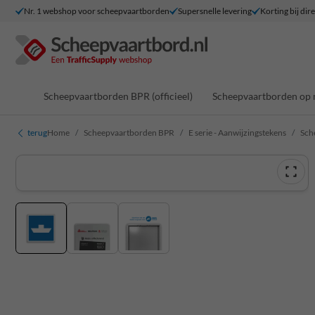
Nr. 1 webshop voor scheepvaartborden
Supersnelle levering
Korting bij dir
Scheepvaartborden BPR (officieel)
Scheepvaartborden op 
terug
Home
Scheepvaartborden BPR
E serie - Aanwijzingstekens
Sch