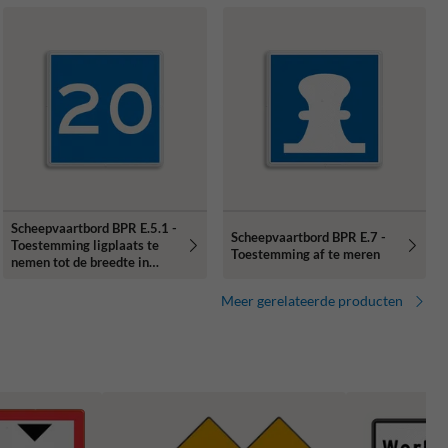
Scheepvaartbord BPR E.5.1 -
Scheepvaartbord BPR E.7 -
Toestemming ligplaats te
Toestemming af te meren
nemen tot de breedte in
aangegeven meters
Meer gerelateerde producten