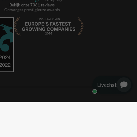
Bekijk onze
7061
reviews
Ontvanger prestigieuze awards
Livechat