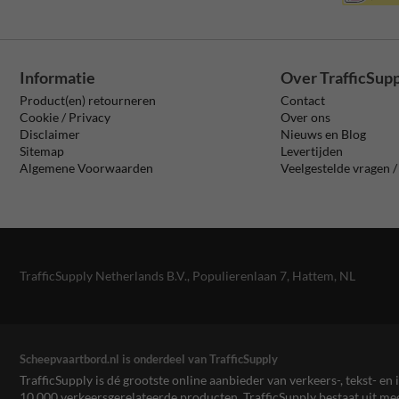
Informatie
Over TrafficSup
Product(en) retourneren
Contact
Cookie / Privacy
Over ons
Disclaimer
Nieuws en Blog
Sitemap
Levertijden
Algemene Voorwaarden
Veelgestelde vragen 
TrafficSupply Netherlands B.V.,
Populierenlaan 7
,
Hattem, NL
Scheepvaartbord.nl is onderdeel van TrafficSupply
TrafficSupply is dé grootste online aanbieder van verkeers-, tekst- 
10.000 verkeersgerelateerde producten. TrafficSupply bestaat uit 