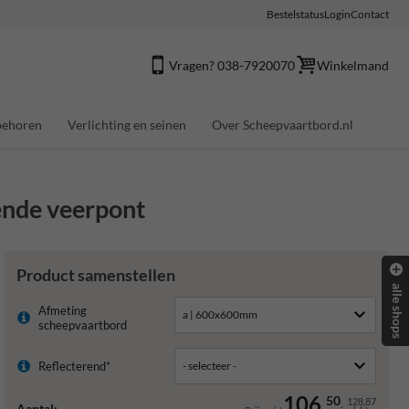
Bestelstatus
Login
Contact
Vragen? 038-7920070
Winkelmand
behoren
Verlichting en seinen
Over Scheepvaartbord.nl
ende veerpont
Product samenstellen
alle shops
Afmeting
scheepvaartbord
Reflecterend*
106,
50
128,87
Aantal: