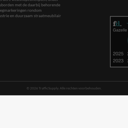
eersborden met de daarbij behorende
, wegmarkeringen rondom
ustrie en duurzaam straatmeubilair
© 2026 TrafficSupply. Alle rechten voorbehouden.