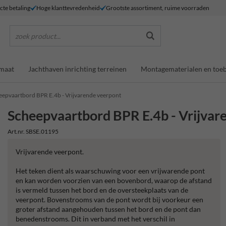
ecte betaling
Hoge klanttevredenheid
Grootste assortiment, ruime voorraden
zoek product...
maat
Jachthaven inrichting terreinen
Montagematerialen en toe
eepvaartbord BPR E.4b - Vrijvarende veerpont
Scheepvaartbord BPR E.4b - Vrijvar
Art.nr. SBSE.01195
Vrijvarende veerpont.
Het teken dient als waarschuwing voor een vrijwarende pont
en kan worden voorzien van een bovenbord, waarop de afstand
is vermeld tussen het bord en de oversteekplaats van de
veerpont. Bovenstrooms van de pont wordt bij voorkeur een
groter afstand aangehouden tussen het bord en de pont dan
benedenstrooms. Dit in verband met het verschil in