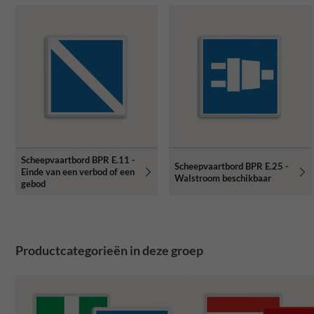
Scheepvaartbord BPR E.11 -
Scheepvaartbord BPR E.25 -
Einde van een verbod of een
Walstroom beschikbaar
gebod
Productcategorieën in deze groep