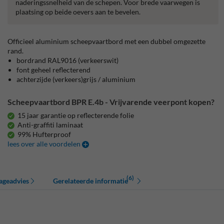
naderingssnelheid van de schepen. Voor brede vaarwegen is
plaatsing op beide oevers aan te bevelen.
Officieel aluminium scheepvaartbord met een dubbel omgezette
rand.
bordrand RAL9016 (verkeerswit)
font geheel reflecterend
achterzijde (verkeers)grijs / aluminium
Scheepvaartbord BPR E.4b - Vrijvarende veerpont kopen?
15 jaar garantie op reflecterende folie
Anti-graffiti laminaat
99% Hufterproof
lees over alle voordelen
(6)
ageadvies
Gerelateerde informatie