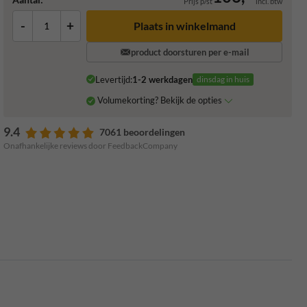
Prijs p/st
incl. btw
-
+
Plaats in winkelmand
product doorsturen per e-mail
Levertijd:
1-2 werkdagen
dinsdag in huis
Volumekorting? Bekijk de opties
9.4
7061 beoordelingen
Onafhankelijke reviews door FeedbackCompany