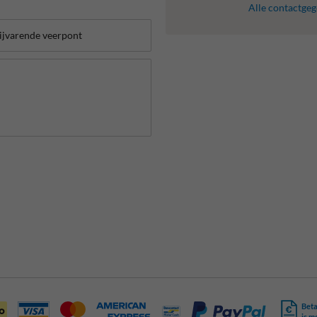
Alle contactge
Beta
is m