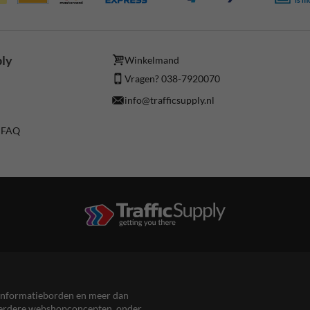
ply
Winkelmand
Vragen? 038-7920070
info@trafficsupply.nl
/ FAQ
en informatieborden en meer dan
meerdere webshopconcepten, onder