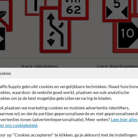
B serie - Gebodstekens
C serie - Beperkingsteken
ookies
afficSupply gebruikt cookies en vergelijkbare technieken. Naast function
okies, waardoor de website goed werkt, plaatsen we ook analytische
okies om je de best mogelijke gebruikerservaring te bieden.
 garantie op reflecterende folie
Anti-graffiti laminaat
99% H
k plaatsen we marketing cookies en mobiele advertentie-identifiers,
armee wij en derde partijen gepersonaliseerde en niet-gepersonaliseerd
vertenties tonen (advertentiepersonalisatie). Meer weten?
Lees hier alles
er ons cookiebeleid
.
or op "Cookies accepteren" te klikken, ga je akkoord met de instellingen