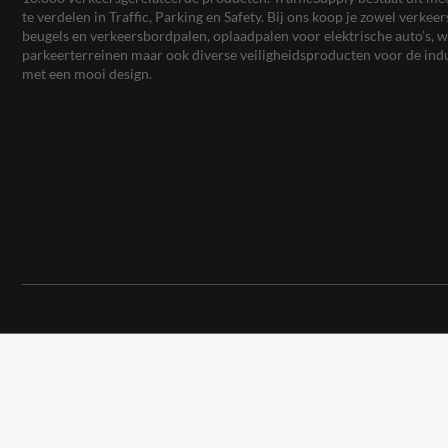
te verdelen in Traffic, Parking en Safety. Bij ons koop je zowel verk
beugels en verkeersbordpalen, oplaadpalen voor elektrische auto’s
parkeerterreinen maar ook diverse veiligheidsproducten voor de ind
met een mooi design.