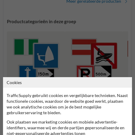
Meer gerelateerde producten
Productcategorieën in deze groep
Cookies
TrafficSupply gebruikt cookies en vergelijkbare technieken. Naast
E serie - Aanwijzingstekens
A serie - Verbodstekens
B seri
functionele cookies, waardoor de website goed werkt, plaatsen
we ook analytische cookies om je de best mogelijke
gebruikerservaring te bieden.
Scheepvaartborden BPR
Ook plaatsen we marketing cookies en mobiele advertentie-
identifiers, waarmee wij en derde partijen gepersonaliseerde en
niet-gepersonaliseerde advertenties tonen