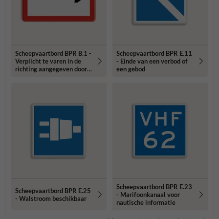
Scheepvaartbord BPR B.1 -
Scheepvaartbord BPR E.11
Verplicht te varen in de
- Einde van een verbod of
richting aangegeven door
een gebod
de pijl
Scheepvaartbord BPR E.23
Scheepvaartbord BPR E.25
- Marifoonkanaal voor
- Walstroom beschikbaar
nautische informatie