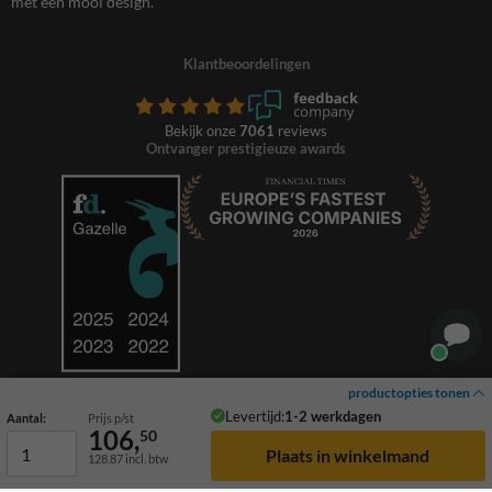
met een mooi design.
Klantbeoordelingen
Bekijk onze
7061
reviews
Ontvanger prestigieuze awards
productopties tonen
Levertijd:
1-2 werkdagen
Aantal:
Prijs p/st
106,
50
128,87
incl. btw
© 2026 TrafficSupply. Alle rechten voorbehouden.