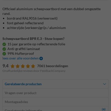
Officieel aluminium scheepvaartbord met een dubbel omgezette
rand.
bordrand RAL9016 (verkeerswit)
font geheel reflecterend
achterzijde (verkeers)grijs / aluminium
Scheepvaartbord BPR E.3 - Stuw kopen?
15 jaar garantie op reflecterende folie
Anti-graffiti laminaat
99% Hufterproof
lees over alle voordelen
9.4
7061 beoordelingen
Onafhankelijke reviews door FeedbackCompany
Gerelateerde producten
Vragen over product
Montageadvies
(6)
Gerelateerde informatie