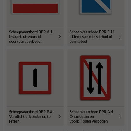
Scheepvaartbord BPR A.1 -
Scheepvaartbord BPR E.11
Invaart, uitvaart of
- Einde van een verbod of
doorvaart verboden
een gebod
Scheepvaartbord BPR B.8 -
Scheepvaartbord BPR A.4 -
Verplicht bijzonder op te
Ontmoeten en
letten
voorbijlopen verboden