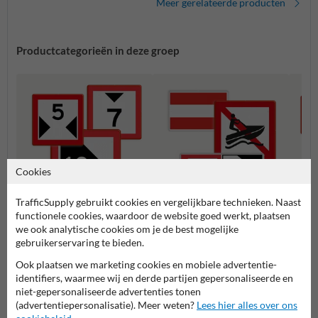
Meer gerelateerde producten
Productcategorieën in deze groep
Cookies
TrafficSupply gebruikt cookies en vergelijkbare technieken. Naast
functionele cookies, waardoor de website goed werkt, plaatsen
we ook analytische cookies om je de best mogelijke
C serie - Beperkingstekens
A serie - Verbodstekens
B seri
gebruikerservaring te bieden.
Ook plaatsen we marketing cookies en mobiele advertentie-
Scheepvaartborden BPR
identifiers, waarmee wij en derde partijen gepersonaliseerde en
niet-gepersonaliseerde advertenties tonen
(advertentiepersonalisatie). Meer weten?
Lees hier alles over ons