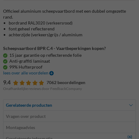
Officieel aluminium scheepvaartbord met een dubbel omgezette
rand.
bordrand
RAL3020
(verkeersrood)
font geheel reflecterend
achterzijde (verkeers)grijs / aluminium
Scheepvaartbord BPR C.4 - Vaartbeperkingen kopen?
15 jaar garantie op reflecterende folie
Anti-graffiti laminaat
99% Hufterproof
lees over alle voordelen
9.4
7062 beoordelingen
Onafhankelijke reviews door FeedbackCompany
Gerelateerde producten
Vragen over product
Montageadvies
(6)
Gerelateerde informatie