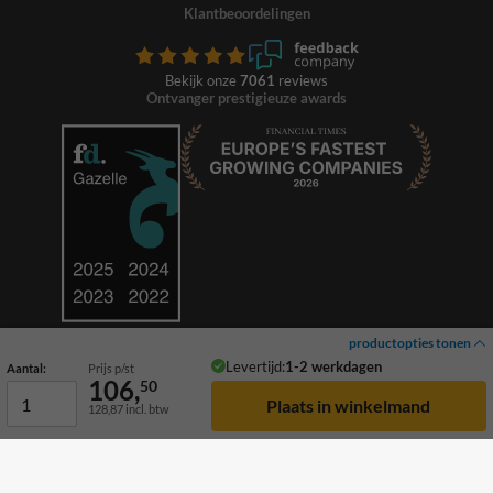
Klantbeoordelingen
Bekijk onze
7061
reviews
Ontvanger prestigieuze awards
productopties tonen
Levertijd:
1-2 werkdagen
Aantal:
Prijs p/st
106,
50
128,87
incl. btw
© 2026 TrafficSupply. Alle rechten voorbehouden.