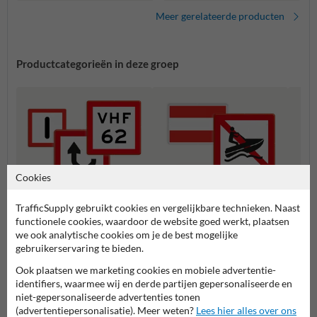
vaarwater te houden
Meer gerelateerde producten
Productcategorieën in deze groep
Cookies
TrafficSupply gebruikt cookies en vergelijkbare technieken. Naast
functionele cookies, waardoor de website goed werkt, plaatsen
we ook analytische cookies om je de best mogelijke
B serie - Gebodstekens
A serie - Verbodstekens
C seri
gebruikerservaring te bieden.
Ook plaatsen we marketing cookies en mobiele advertentie-
identifiers, waarmee wij en derde partijen gepersonaliseerde en
Scheepvaartborden BPR
niet-gepersonaliseerde advertenties tonen
(advertentiepersonalisatie). Meer weten?
Lees hier alles over ons