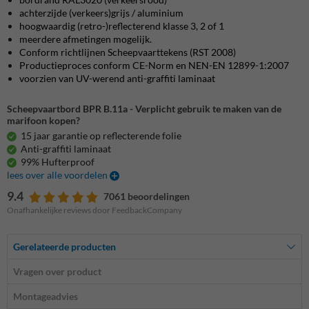
achterzijde (verkeers)grijs / aluminium
hoogwaardig (retro-)reflecterend klasse 3, 2 of 1
meerdere afmetingen mogelijk.
Conform richtlijnen Scheepvaarttekens (RST 2008)
Productieproces conform CE-Norm en NEN-EN 12899-1:2007
voorzien van UV-werend anti-graffiti laminaat
Scheepvaartbord BPR B.11a - Verplicht gebruik te maken van de
marifoon kopen?
15 jaar garantie op reflecterende folie
Anti-graffiti laminaat
99% Hufterproof
lees over alle voordelen
9.4
7061 beoordelingen
Onafhankelijke reviews door FeedbackCompany
Gerelateerde producten
Vragen over product
Montageadvies