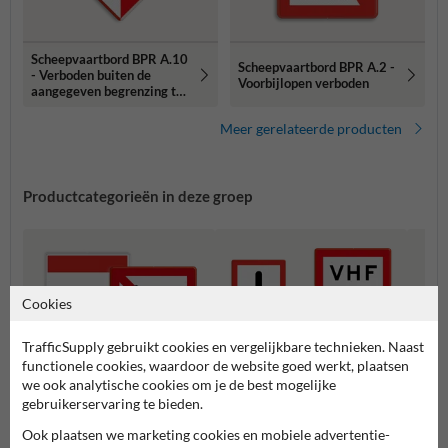
Scheepvaartbord BPR A.10
Scheepvaartbord BPR A.2 -
- Verboden buiten de
Voorbijlopen verboden
aangegeven begrenzing te
varen
Meer gerelateerde producten
Productcategorieën in deze groep
Cookies
TrafficSupply gebruikt cookies en vergelijkbare technieken. Naast
functionele cookies, waardoor de website goed werkt, plaatsen
we ook analytische cookies om je de best mogelijke
gebruikerservaring te bieden.
Ook plaatsen we marketing cookies en mobiele advertentie-
A serie - Verbodstekens
B serie - Gebodstekens
C seri