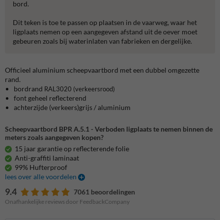
bord.
Dit teken is toe te passen op plaatsen in de vaarweg, waar het
ligplaats nemen op een aangegeven afstand uit de oever moet
gebeuren zoals bij waterinlaten van fabrieken en dergelijke.
Officieel aluminium scheepvaartbord met een dubbel omgezette
rand.
bordrand
RAL3020
(verkeersrood)
font geheel reflecterend
achterzijde (verkeers)grijs / aluminium
Scheepvaartbord BPR A.5.1 - Verboden ligplaats te nemen binnen de
meters zoals aangegeven kopen?
15 jaar garantie op reflecterende folie
Anti-graffiti laminaat
99% Hufterproof
lees over alle voordelen
9.4
7061 beoordelingen
Onafhankelijke reviews door FeedbackCompany