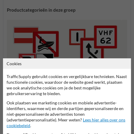
Productcategorieën in deze groep
Cookies
TrafficSupply gebruikt cookies en vergelijkbare technieken. Naast
functionele cookies, waardoor de website goed werkt, plaatsen
A serie - Verbodstekens
B serie - Gebodstekens
C seri
we ook analytische cookies om je de best mogelijke
gebruikerservaring te bieden.
Ook plaatsen we marketing cookies en mobiele advertentie-
Scheepvaartborden BPR
identifiers, waarmee wij en derde partijen gepersonaliseerde en
niet-gepersonaliseerde advertenties tonen
(advertentiepersonalisatie). Meer weten?
Lees hier alles over ons
cookiebeleid
.