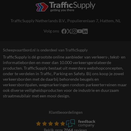
TrafficSupply Netherlands B.V.,
Populierenlaan 7
,
Hattem, NL
Volg ons
Scheepvaartbord.nl is onderdeel van TrafficSupply
TrafficSupply is dé grootste online aanbieder van verkeers-, tekst- en
informatieborden en meer dan 10.000 verkeersgerelateerde
producten. TrafficSupply bestaat uit meerdere webshopconcepten,
onder te verdelen in Traffic, Parking en Safety. Bij ons koop je zowel
verkeersborden met de daarbij behorende beugels en
verkeersbordpalen, wegmarkeringen rondom parkeerterreinen maar
ook diverse veiligheidsproducten voor de industrie en duurzaam
straatmeubilair met een mooi design.
Klantbeoordelingen
Bekijk onze
7064
reviews