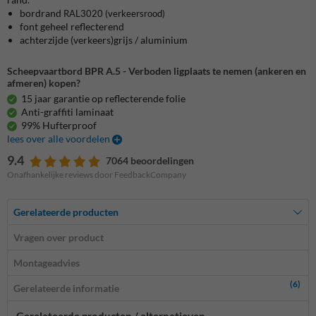
bordrand
RAL3020
(verkeersrood)
font geheel reflecterend
achterzijde (verkeers)grijs / aluminium
Scheepvaartbord BPR A.5 - Verboden ligplaats te nemen (ankeren en
afmeren) kopen?
15 jaar garantie op reflecterende folie
Anti-graffiti laminaat
99% Hufterproof
lees over alle voordelen
9.4
7064 beoordelingen
Onafhankelijke reviews door FeedbackCompany
Gerelateerde producten
Vragen over product
Montageadvies
(6)
Gerelateerde informatie