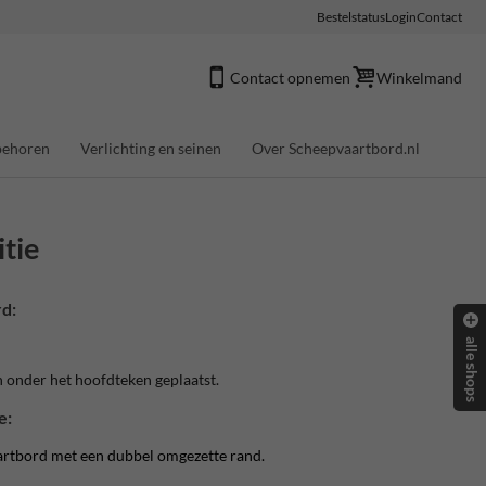
Bestelstatus
Login
Contact
Contact opnemen
Winkelmand
behoren
Verlichting en seinen
Over Scheepvaartbord.nl
itie
d:
alle shops
 onder het hoofdteken geplaatst.
e:
artbord met een dubbel omgezette rand.