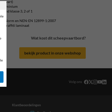
rszwart)
 / aluminium
erend klasse 3, 2 of 1
ijk.
ele
m CE-Norm en NEN-EN 12899-1:2007
i-graffiti laminaat
Wat kost dit scheepvaartbord?
e
bekijk product in onze webshop
le
Volg ons
Klantbeoordelingen