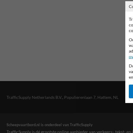
C
Tr
co
co
Oo
wa
ad
ov
Do
va
en
TrafficSupply Netherlands B.V.,
Populierenlaan 7
,
Hattem, NL
Scheepvaartbord.nl is onderdeel van TrafficSupply
TrafficSupply is dé grootste online aanbieder van verkeers-, tekst- 