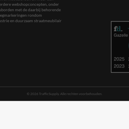
meerdere webshopconcepten, onder
eersborden met de daarbij behorende
, wegmarkeringen rondom
ustrie en duurzaam straatmeubilair
© 2026 TrafficSupply. Alle rechten voorbehouden.