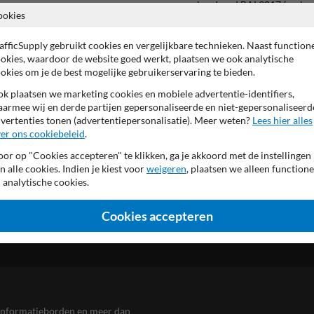
bordrand RAL9017 (verkee
ookies
achterzijde (verkeers)grijs
hoogwaardig (retro-)reflect
meerdere afmetingen mogel
afficSupply gebruikt cookies en vergelijkbare technieken. Naast function
Productieproces confor
okies, waardoor de website goed werkt, plaatsen we ook analytische
voorzien van UV-werend ant
okies om je de best mogelijke gebruikerservaring te bieden.
opdruk met eigen tekst
k plaatsen we marketing cookies en mobiele advertentie-identifiers,
armee wij en derde partijen gepersonaliseerde en niet-gepersonaliseerd
vertenties tonen (advertentiepersonalisatie). Meer weten?
Lees hier alles
er ons cookiebeleid
.
or op "Cookies accepteren" te klikken, ga je akkoord met de instellingen
n alle cookies. Indien je kiest voor
weigeren
, plaatsen we alleen functione
 analytische cookies.
Cookies accepteren
en informatieborden en meer dan