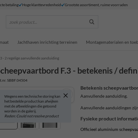
ecte betaling
Hoge klanttevredenheid
Grootste assortiment, ruime voorraden
zoek product...
maat
Jachthaven inrichting terreinen
Montagematerialen en toe
.3 - 2 regelige aanvullende aanduiding
cheepvaartbord F.3 - betekenis / defin
t.nr. SBBF.04504
Betekenis scheepvaartbor
Aanvullende aanduiding.
Wegens een technische storing kan
het bestelde product kan afwijken
met de afbeeldingen die getoond
Aanvullende aanduidingen zijn
worden in de galerij.
Reden: Could not resolve product
Fysieke product informati
Officieel aluminium scheepva