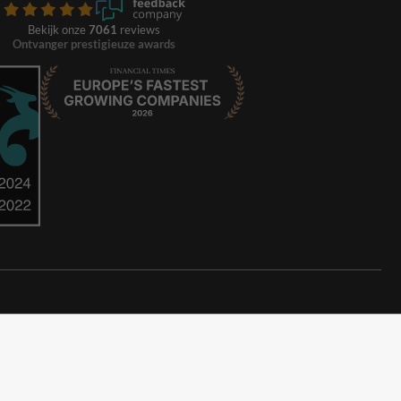
Bekijk onze
7061
reviews
Ontvanger prestigieuze awards