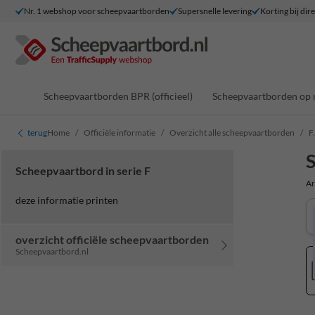
Nr. 1 webshop voor scheepvaartborden
Supersnelle levering
Korting bij dir
Scheepvaartborden BPR (officieel)
Scheepvaartborden op 
terug
Home
Officiële informatie
Overzicht alle scheepvaartborden
F
S
Scheepvaartbord in serie F
Ar
deze informatie printen
overzicht officiële scheepvaartborden
Scheepvaartbord.nl