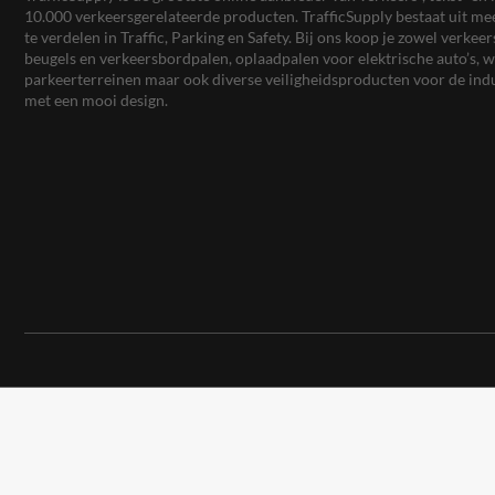
10.000 verkeersgerelateerde producten. TrafficSupply bestaat uit 
te verdelen in Traffic, Parking en Safety. Bij ons koop je zowel verk
beugels en verkeersbordpalen, oplaadpalen voor elektrische auto’s
parkeerterreinen maar ook diverse veiligheidsproducten voor de ind
met een mooi design.