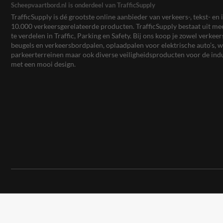
Scheepvaartbord.nl is onderdeel van TrafficSupply
TrafficSupply is dé grootste online aanbieder van verkeers-, tekst- 
10.000 verkeersgerelateerde producten. TrafficSupply bestaat uit 
te verdelen in Traffic, Parking en Safety. Bij ons koop je zowel verk
beugels en verkeersbordpalen, oplaadpalen voor elektrische auto’s
parkeerterreinen maar ook diverse veiligheidsproducten voor de ind
met een mooi design.