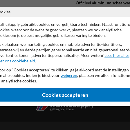
Officieel aluminium scheepva
ookies
bordrand RAL9016 (verkee
achterzijde (verkeers)grijs
hoogwaardig (retro-)reflect
afficSupply gebruikt cookies en vergelijkbare technieken. Naast function
meerdere afmetingen mogel
okies, waardoor de website goed werkt, plaatsen we ook analytische
Conform richtlijnen Schee
okies om je de best mogelijke gebruikerservaring te bieden.
Productieproces confor
k plaatsen we marketing cookies en mobiele advertentie-identifiers,
voorzien van UV-werend ant
armee wij en derde partijen gepersonaliseerde en niet-gepersonaliseerd
vertenties tonen (advertentiepersonalisatie). Meer weten?
Lees hier alles
er ons cookiebeleid
.
or op "Cookies accepteren" te klikken, ga je akkoord met de instellingen
n alle cookies. Indien je kiest voor
weigeren
, plaatsen we alleen functione
 analytische cookies.
Cookies accepteren