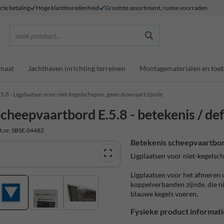
ecte betaling
Hoge klanttevredenheid
Grootste assortiment, ruime voorraden
zoek product...
maat
Jachthaven inrichting terreinen
Montagematerialen en toe
.5.8 - Ligplaatsen voor niet-kegelschepen, geen duwvaart zijnde
cheepvaartbord E.5.8 - betekenis / def
t.nr. SBSE.04482
Betekenis scheepvaartbor
Ligplaatsen voor niet-kegelsc
Ligplaatsen voor het afmeren 
koppelverbanden zijnde, die ni
blauwe kegels voeren.
Fysieke product informati