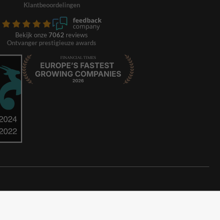
Klantbeoordelingen
Bekijk onze
7062
reviews
Ontvanger prestigieuze awards