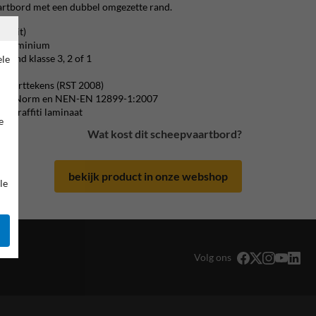
artbord met een dubbel omgezette rand.
rswit)
 / aluminium
erend klasse 3, 2 of 1
ele
ijk.
pvaarttekens (RST 2008)
m CE-Norm en NEN-EN 12899-1:2007
i-graffiti laminaat
e
Wat kost dit scheepvaartbord?
bekijk product in onze webshop
le
Volg ons