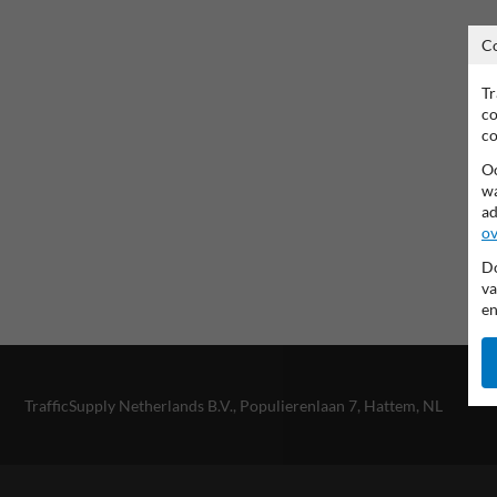
C
Tr
co
co
Oo
wa
ad
ov
Do
va
en
TrafficSupply Netherlands B.V.,
Populierenlaan 7
,
Hattem, NL