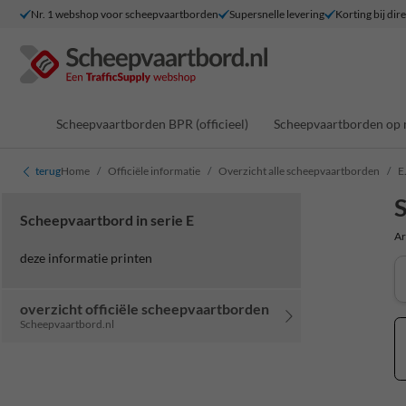
Nr. 1 webshop voor scheepvaartborden
Supersnelle levering
Korting bij dir
Scheepvaartborden BPR (officieel)
Scheepvaartborden op 
terug
Home
Officiële informatie
Overzicht alle scheepvaartborden
E
S
Scheepvaartbord in serie E
Ar
deze informatie printen
overzicht officiële scheepvaartborden
Scheepvaartbord.nl