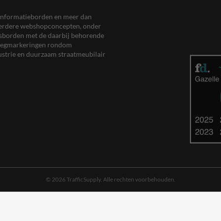
en informatieborden en meer dan
meerdere webshopconcepten, onder
eersborden met de daarbij behorende
, wegmarkeringen rondom
ustrie en duurzaam straatmeubilair
© 2026 TrafficSupply. Alle rechten voorbehouden.