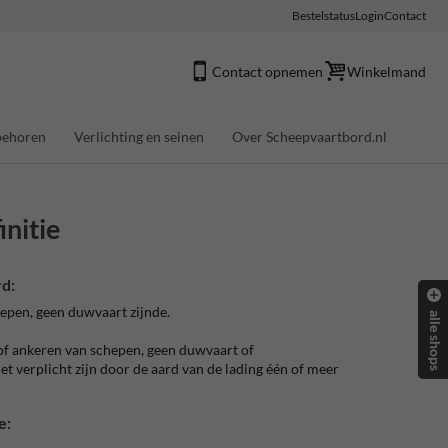
Bestelstatus
Login
Contact
Contact opnemen
Winkelmand
behoren
Verlichting en seinen
Over Scheepvaartbord.nl
initie
d:
hepen, geen duwvaart zijnde.
alle shops
of ankeren van schepen, geen duwvaart of
et verplicht zijn door de aard van de lading één of meer
e: