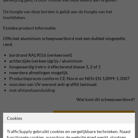
De hoogte van deze borden is gelijk aan de hoogte van het
hoofdteken.
Fysieke product informatie:
Officieel aluminium scheepvaartbord met een dubbel omgezette
rand.
bordrand RAL9016 (verkeerswit)
achterzijde (verkeers)grijs / aluminium
hoogwaardig (retro-)reflecterend klasse 3, 2 of 1
meerdere afmetingen mogelijk.
Productieproces conform CE-Norm en NEN-EN 12899-1:2007
voorzien van UV-werend anti-graffiti laminaat
met afstandsaanduiding
Wat kost dit scheepvaartbord?
bekijk product in onze webshop
Cookies
TrafficSupply gebruikt cookies en vergelijkbare technieken. Naast
functionele cookies, waardoor de website goed werkt, plaatsen