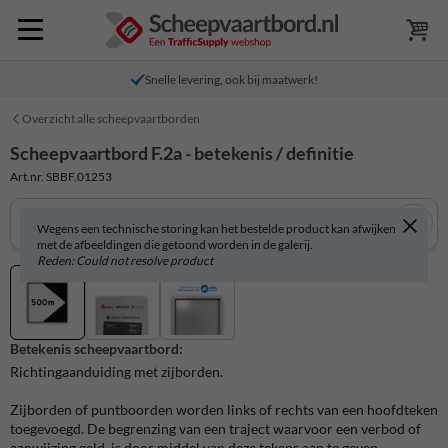
Snelle levering, ook bij maatwerk!
Overzicht alle scheepvaartborden
Scheepvaartbord F.2a - betekenis / definitie
Art.nr. SBBF.01253
Wegens een technische storing kan het bestelde product kan afwijken
met de afbeeldingen die getoond worden in de galerij.
Reden: Could not resolve product
Betekenis scheepvaartbord:
Richtingaanduiding met zijborden.
Zijborden of puntboorden worden links of rechts van een hoofdteken
toegevoegd. De begrenzing van een traject waarvoor een verbod of
aanwijzing geld, is door middel van deze tekens aan te geven.