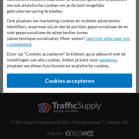
we ook analytische cookies om je de best mogelijke
gebruikerservaring te bieden.
Scheepvaartbord in serie F
Ook plaatsen we marketing cookies en mobiele advertentie-
identifiers, waarmee wij en derde partijen gepersonaliseerde en
deze informatie printen
niet-gepersonaliseerde advertenties tonen
(advertentiepersonalisatie). Meer weten?
Lees hier alles over ons
overzicht officiële scheepvaartborden
cookiebeleid
.
Scheepvaartbord.nl
Door op "Cookies accepteren" te klikken, ga je akkoord met de
instellingen van alle cookies. Indien je kiest voor
weigeren
,
plaatsen we alleen functionele en analytische cookies.
Cookies accepteren
TrafficSupply Netherlands B.V.,
Populierenlaan 7
,
Hattem, NL
Volg ons