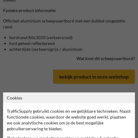
Fysieke product informatie:
Officieel aluminium scheepvaartbord met een dubbel omgezette
rand.
bordrand
RAL3020
(verkeersrood)
font geheel reflecterend
achterzijde (verkeers)grijs / aluminium
Wat kost dit scheepvaartbord?
bekijk product in onze webshop
Cookies
Scheepvaartbord in serie B
TrafficSupply gebruikt cookies en vergelijkbare technieken. Naast
functionele cookies, waardoor de website goed werkt, plaatsen
we ook analytische cookies om je de best mogelijke
deze informatie printen
gebruikerservaring te bieden.
overzicht officiële scheepvaartborden