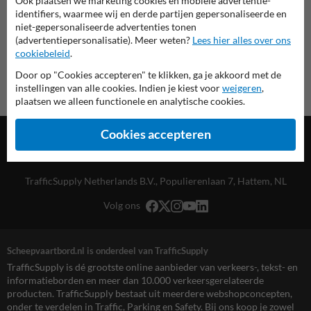
Ook plaatsen we marketing cookies en mobiele advertentie-
Scheepvaartbord.nl
identifiers, waarmee wij en derde partijen gepersonaliseerde en
niet-gepersonaliseerde advertenties tonen
(advertentiepersonalisatie). Meer weten?
Lees hier alles over ons
cookiebeleid
.
Door op "Cookies accepteren" te klikken, ga je akkoord met de
instellingen van alle cookies. Indien je kiest voor
weigeren
,
plaatsen we alleen functionele en analytische cookies.
Cookies accepteren
TrafficSupply Netherlands B.V.,
Populierenlaan 7
,
Hattem, NL
Volg ons
Scheepvaartbord.nl is onderdeel van TrafficSupply
TrafficSupply is dé grootste online aanbieder van verkeers-, tekst- en
informatieborden en meer dan 10.000 verkeersgerelateerde
producten. TrafficSupply bestaat uit meerdere webshopconcepten,
onder te verdelen in Traffic, Parking en Safety. Bij ons koop je zowel