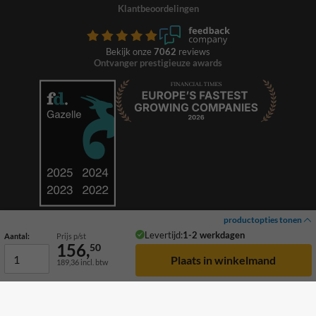
Klantbeoordelingen
Bekijk onze
7062
reviews
Ontvanger prestigieuze awards
productopties tonen
Levertijd:
1-2 werkdagen
Aantal:
Prijs p/st
156,
50
189,36
incl. btw
© 2026 TrafficSupply. Alle rechten voorbehouden.