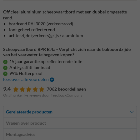
Officieel aluminium scheepvaartbord met een dubbel omgezette
rand.
bordrand
RAL3020
(verkeersrood)
font geheel reflecterend
achterzijde (verkeers)grijs / aluminium
Scheepvaartbord BPR B.4a - Verplicht zich naar de bakboordzijde
van het vaarwater te begeven kopen?
15 jaar garantie op reflecterende folie
Anti-graffiti laminaat
99% Hufterproof
lees over alle voordelen
9.4
7062 beoordelingen
Onafhankelijke reviews door FeedbackCompany
Gerelateerde producten
Vragen over product
Montageadvies