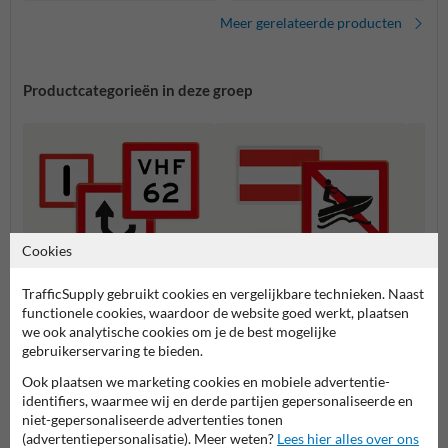
de pijl
varen of over te steken
Meer gerelateerde producten
Productcategorieën in deze groep
Cookies
TrafficSupply gebruikt cookies en vergelijkbare technieken. Naast
functionele cookies, waardoor de website goed werkt, plaatsen
we ook analytische cookies om je de best mogelijke
B serie - Gebodstekens
A serie - Verbodstekens
C seri
gebruikerservaring te bieden.
Ook plaatsen we marketing cookies en mobiele advertentie-
identifiers, waarmee wij en derde partijen gepersonaliseerde en
Scheepvaartborden BPR
niet-gepersonaliseerde advertenties tonen
(advertentiepersonalisatie). Meer weten?
Lees hier alles over ons