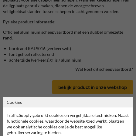
de ligplaats gebruik maken, dienen de voorgeschreven
veiligheidsafstanden tussen schepen in acht genomen worden.
Fysieke product informatie:
Officieel aluminium scheepvaartbord met een dubbel omgezette
rand.
bordrand RAL9016 (verkeerswit)
font geheel reflecterend
achterzijde (verkeers)grijs / aluminium
Wat kost dit scheepvaartbord?
bekijk product in onze webshop
Cookies
TrafficSupply gebruikt cookies en vergelijkbare technieken. Naast
Scheepvaartbord in serie E
functionele cookies, waardoor de website goed werkt, plaatsen
we ook analytische cookies om je de best mogelijke
gebruikerservaring te bieden.
deze informatie printen