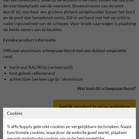
de oversteekplaats van de veerpont. Bovenstrooms van de pont
wordt bij voorkeur een grotere afstand aangehouden tussen het bord
en de pont dan benedenstrooms. Dit in verband met het verschil in
naderingssnelheid van de schepen. Voor brede vaarwegen is plaatsing
op beide oevers aan te bevelen.
Fysieke product informatie:
Officieel aluminium scheepvaartbord met een dubbel omgezette
rand.
bordrand RAL9016 (verkeerswit)
font geheel reflecterend
achterzijde (verkeers)grijs / aluminium
Wat kost dit scheepvaartbord?
bekijk product in onze webshop
Cookies
TrafficSupply gebruikt cookies en vergelijkbare technieken. Naast
functionele cookies, waardoor de website goed werkt, plaatsen
we ook analytische cookies om je de best mogelijke