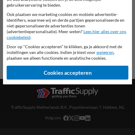
Scheepvaartbord in serie E
gebruikerservaring te bieden.
Ook plaatsen we marketing cookies en mobiele advertentie-
deze informatie printen
identifiers, waarmee wij en derde partijen gepersonaliseerde en
niet-gepersonaliseerde advertenties tonen
overzicht officiële scheepvaartborden
(advertentiepersonalisatie). Meer weten?
Lees hier alles over ons
Scheepvaartbord.nl
cookiebeleid
.
Door op "Cookies accepteren" te klikken, ga je akkoord met de
instellingen van alle cookies. Indien je kiest voor
weigeren
,
plaatsen we alleen functionele en analytische cookies.
Cookies accepteren
TrafficSupply Netherlands B.V.,
Populierenlaan 7
,
Hattem, NL
Volg ons