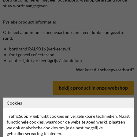
stuw wordt aangegeven.
Fysieke product informatie:
Officieel aluminium scheepvaartbord met een dubbel omgezette
rand.
bordrand RAL9016 (verkeerswit)
font geheel reflecterend
achterzijde (verkeers)grijs / aluminium
Wat kost dit scheepvaartbord?
bekijk product in onze webshop
Cookies
TrafficSupply gebruikt cookies en vergelijkbare technieken. Naast
Scheepvaartbord in serie E
functionele cookies, waardoor de website goed werkt, plaatsen
we ook analytische cookies om je de best mogelijke
gebruikerservaring te bieden.
deze informatie printen