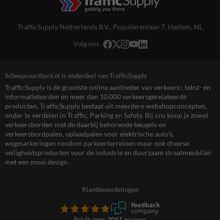
TrafficSupply Netherlands B.V.,
Populierenlaan 7
,
Hattem, NL
Volg ons
Scheepvaartbord.nl is onderdeel van TrafficSupply
TrafficSupply is dé grootste online aanbieder van verkeers-, tekst- en
informatieborden en meer dan 10.000 verkeersgerelateerde
producten. TrafficSupply bestaat uit meerdere webshopconcepten,
onder te verdelen in Traffic, Parking en Safety. Bij ons koop je zowel
verkeersborden met de daarbij behorende beugels en
verkeersbordpalen, oplaadpalen voor elektrische auto’s,
wegmarkeringen rondom parkeerterreinen maar ook diverse
veiligheidsproducten voor de industrie en duurzaam straatmeubilair
met een mooi design.
Klantbeoordelingen
Bekijk onze
7061
reviews