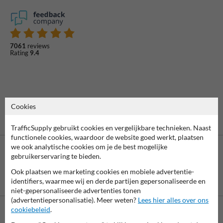
7061
reviews
Rating
9.4
Cookies
TrafficSupply gebruikt cookies en vergelijkbare technieken. Naast
functionele cookies, waardoor de website goed werkt, plaatsen
we ook analytische cookies om je de best mogelijke
gebruikerservaring te bieden.
Ook plaatsen we marketing cookies en mobiele advertentie-
Betaling achteraf
identifiers, waarmee wij en derde partijen gepersonaliseerde en
is mogelijk
niet-gepersonaliseerde advertenties tonen
(advertentiepersonalisatie). Meer weten?
Lees hier alles over ons
cookiebeleid
.
Neem contact op met onze productspecialist Igor!