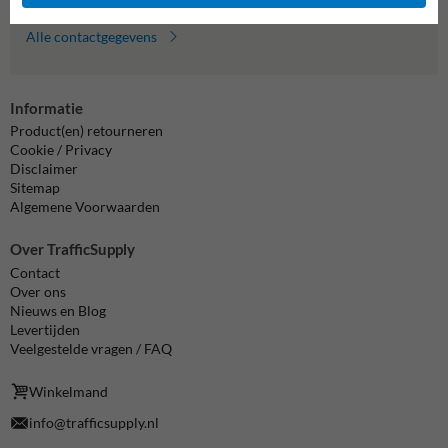
Alle contactgegevens
Informatie
Product(en) retourneren
Cookie / Privacy
Disclaimer
Sitemap
Algemene Voorwaarden
Over TrafficSupply
Contact
Over ons
Nieuws en Blog
Levertijden
Veelgestelde vragen / FAQ
Winkelmand
info@trafficsupply.nl