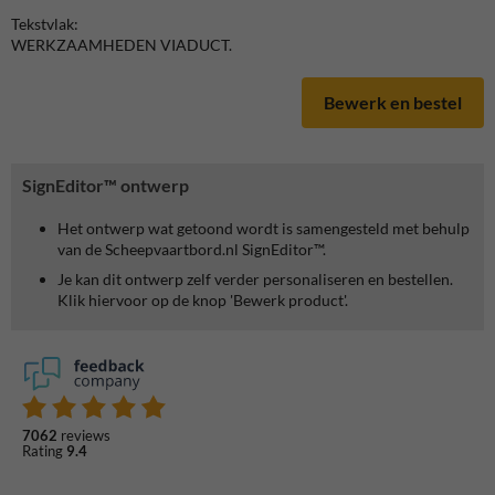
Tekstvlak:
WERKZAAMHEDEN VIADUCT.
Bewerk en bestel
SignEditor™ ontwerp
Het ontwerp wat getoond wordt is samengesteld met behulp
van de Scheepvaartbord.nl SignEditor™.
Je kan dit ontwerp zelf verder personaliseren en bestellen.
Klik hiervoor op de knop 'Bewerk product'.
7062
reviews
Rating
9.4