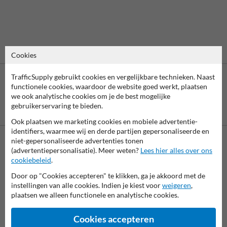
Cookies
TrafficSupply gebruikt cookies en vergelijkbare technieken. Naast
functionele cookies, waardoor de website goed werkt, plaatsen
we ook analytische cookies om je de best mogelijke
gebruikerservaring te bieden.
Betaling achteraf
is mogelijk
Ook plaatsen we marketing cookies en mobiele advertentie-
identifiers, waarmee wij en derde partijen gepersonaliseerde en
niet-gepersonaliseerde advertenties tonen
(advertentiepersonalisatie). Meer weten?
Lees hier alles over ons
Neem contact met ons op
cookiebeleid
.
Wij zijn op werkdagen (van 8.00 tot 17.00) te bereiken op 038-
7920070.
Door op "Cookies accepteren" te klikken, ga je akkoord met de
Vragen? Stuur een e-mail naar
info@trafficsupply.nl
of vul het
instellingen van alle cookies. Indien je kiest voor
weigeren
,
formulier in en we reageren zo spoedig mogelijk.
plaatsen we alleen functionele en analytische cookies.
info@trafficsupply.nl
Cookies accepteren