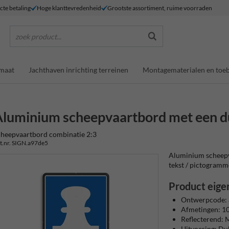
ecte betaling
Hoge klanttevredenheid
Grootste assortiment, ruime voorraden
zoek product...
maat
Jachthaven inrichting terreinen
Montagematerialen en toe
luminium scheepvaartbord met een d
heepvaartbord combinatie 2:3
t.nr. SIGN.a97de5
Aluminium scheepv
tekst / pictogrammen
Product eige
Ontwerpcode:
Afmetingen: 
Reflecterend: M
Uitvoering: Du