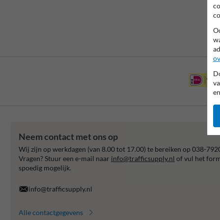
co
co
Oo
wa
ad
ov
Do
va
en
Neem contact met ons op
Wij zijn op werkdagen (van 8.00 tot 17.00) te bereiken op 038-792
Vragen? Stuur een e-mail naar
info@trafficsupply.nl
of vul het for
spoedig mogelijk.
info@trafficsupply.nl
Alle contactgegevens