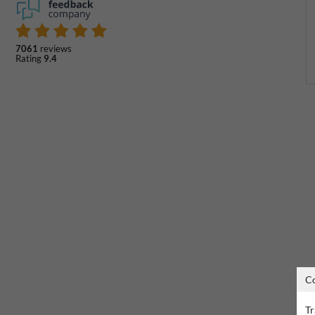
7061
reviews
Rating
9.4
C
Tr