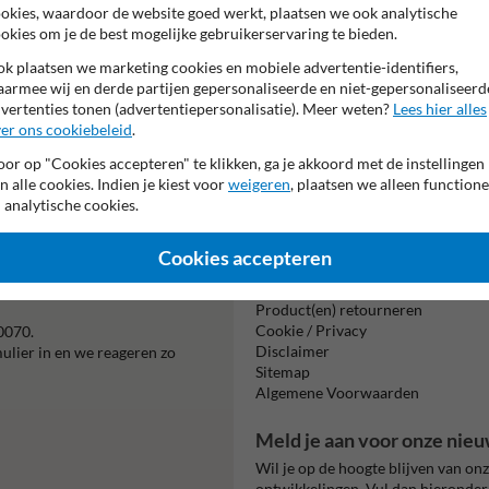
aanmeren uitsluite
okies, waardoor de website goed werkt, plaatsen we ook analytische
okies om je de best mogelijke gebruikerservaring te bieden.
k plaatsen we marketing cookies en mobiele advertentie-identifiers,
armee wij en derde partijen gepersonaliseerde en niet-gepersonaliseerd
vertenties tonen (advertentiepersonalisatie). Meer weten?
Lees hier alles
er ons cookiebeleid
.
or op "Cookies accepteren" te klikken, ga je akkoord met de instellingen
Beta
n alle cookies. Indien je kiest voor
weigeren
, plaatsen we alleen functione
is m
 analytische cookies.
Cookies accepteren
Informatie
Product(en) retourneren
Cookie / Privacy
0070.
Disclaimer
mulier in en we reageren zo
Sitemap
Algemene Voorwaarden
Meld je aan voor onze nieu
Wil je op de hoogte blijven van on
ontwikkelingen. Vul dan hieronder 