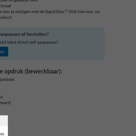
aminaat
 kan je wijzigen met de SignEditor™. Klik hiervoor op
roduct'
anpassen of bestellen?
of tekst direct zelf aanpassen?
uct
e opdruk (bewerkbaar):
pasbaar.
nd
zwart)
7
ele