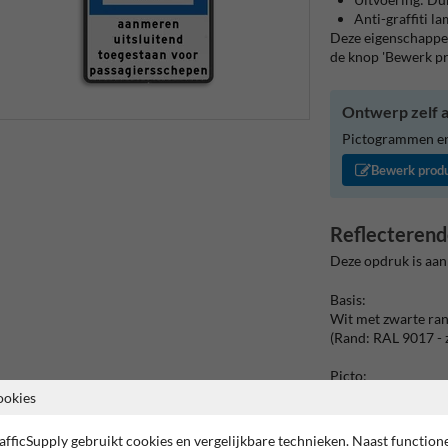
Anti-graffiti l
Deze eigenschappen
de knop 'Bewerk p
Ontwerp zelf a
Pictogrammen en/
Bewerk prod
Reflecterend
Deze opdruk is aan
Basis:
Wit met zwarte ra
(Rand: RAL 9017 - 
Picto:
Pictogram: BPR E
ookies
Tekstvlak:
afficSupply gebruikt cookies en vergelijkbare technieken. Naast function