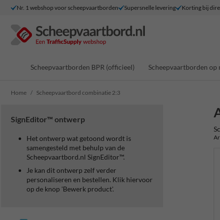
Nr. 1 webshop voor scheepvaartborden
Supersnelle levering
Korting bij dir
Scheepvaartborden BPR (officieel)
Scheepvaartborden op 
Home
Scheepvaartbord combinatie 2:3
A
SignEditor™ ontwerp
Sc
Ar
Het ontwerp wat getoond wordt is
samengesteld met behulp van de
Scheepvaartbord.nl SignEditor™.
Je kan dit ontwerp zelf verder
personaliseren en bestellen. Klik hiervoor
op de knop 'Bewerk product'.