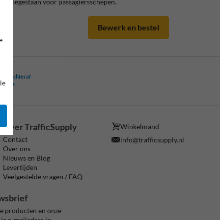
nd toegestaan voor passagiersschepen.
Bewerk en bestel
e
ling achteraf
le
ogelijk
Over TrafficSupply
Winkelmand
Contact
info@trafficsupply.nl
Over ons
Nieuws en Blog
Levertijden
Veelgestelde vragen / FAQ
wsbrief
ze producten en onze
je e-mailadres in.