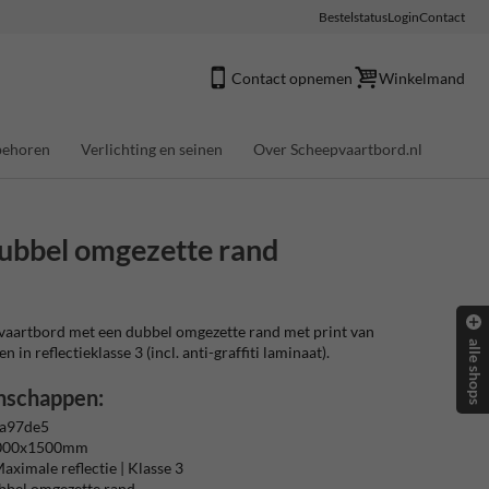
Bestelstatus
Login
Contact
Contact opnemen
Winkelmand
behoren
Verlichting en seinen
Over Scheepvaartbord.nl
ubbel omgezette rand
aartbord met een dubbel omgezette rand met print van
alle shops
 in reflectieklasse 3 (incl. anti-graffiti laminaat).
nschappen:
 a97de5
1000x1500mm
aximale reflectie | Klasse 3
bbel omgezette rand