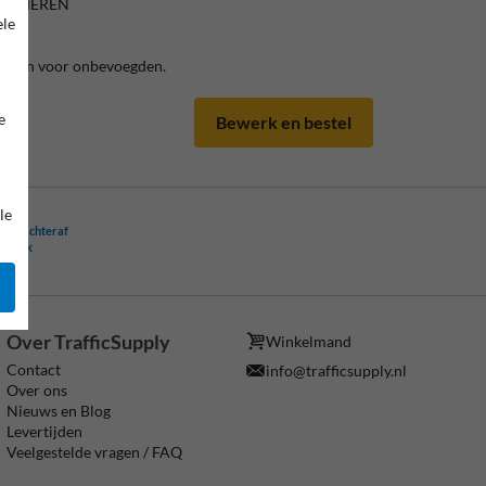
TE MEREN
ele
rboden voor onbevoegden.
e
Bewerk en bestel
le
ling achteraf
ogelijk
Over TrafficSupply
Winkelmand
Contact
info@trafficsupply.nl
Over ons
Nieuws en Blog
Levertijden
Veelgestelde vragen / FAQ