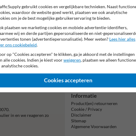
VERBODEN AAN 
afficSupply gebruikt cookies en vergelijkbare technieken. Naast function
okies, waardoor de website goed werkt, plaatsen we ook analytische
Tekstvlak:
okies om je de best mogelijke gebruikerservaring te bieden.
Eigen terrein - ve
k plaatsen we marketing cookies en mobiele advertentie-identifiers,
armee wij en derde partijen gepersonaliseerde en niet-gepersonaliseerd
vertenties tonen (advertentiepersonalisatie). Meer weten?
Lees hier alles
er ons cookiebeleid
.
or op "Cookies accepteren" te klikken, ga je akkoord met de instellingen
n alle cookies. Indien je kiest voor
weigeren
, plaatsen we alleen functione
Beta
 analytische cookies.
is m
Cookies accepteren
Informatie
Product(en) retourneren
Cookie / Privacy
0070.
Disclaimer
mulier in en we reageren zo
Sitemap
Algemene Voorwaarden