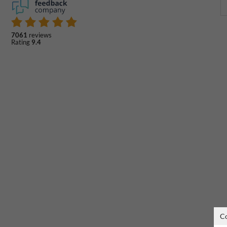
7061
reviews
Rating
9.4
C