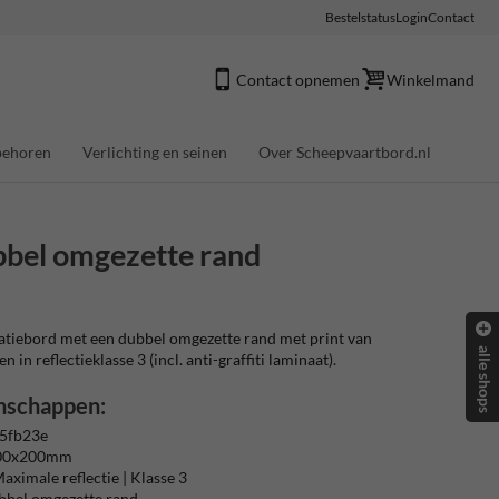
Bestelstatus
Login
Contact
Contact opnemen
Winkelmand
behoren
Verlichting en seinen
Over Scheepvaartbord.nl
bbel omgezette rand
tiebord met een dubbel omgezette rand met print van
alle shops
 in reflectieklasse 3 (incl. anti-graffiti laminaat).
nschappen:
5fb23e
400x200mm
aximale reflectie | Klasse 3
bbel omgezette rand