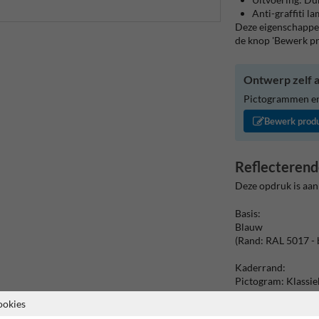
Anti-graffiti l
Deze eigenschappen
de knop 'Bewerk p
Ontwerp zelf a
Pictogrammen en/
Bewerk prod
Reflecterend
Deze opdruk is aan
Basis:
Blauw
(Rand: RAL 5017 - 
Kaderrand:
Pictogram: Klassi
ookies
Tekstvlak: