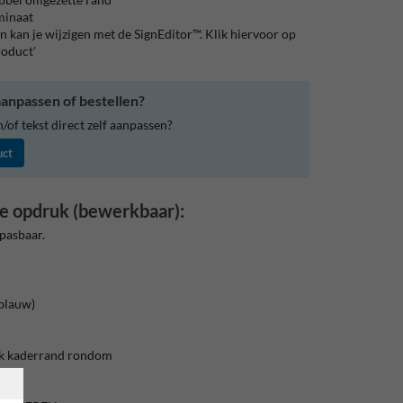
aminaat
 kan je wijzigen met de SignEditor™. Klik hiervoor op
roduct'
anpassen of bestellen?
of tekst direct zelf aanpassen?
uct
e opdruk (bewerkbaar):
pasbaar.
blauw)
ek kaderrand rondom