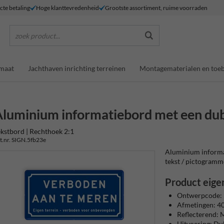
ecte betaling
Hoge klanttevredenheid
Grootste assortiment, ruime voorraden
zoek product...
maat
Jachthaven inrichting terreinen
Montagematerialen en toe
luminium informatiebord met een du
kstbord | Rechthoek 2:1
t.nr. SIGN.5fb23e
Aluminium informa
tekst / pictogrammen
Product eige
Ontwerpcode: 
Afmetingen: 
Reflecterend: M
Uitvoering: Du