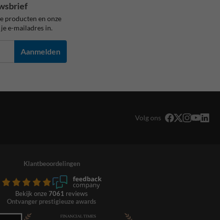
wsbrief
ze producten en onze
je e-mailadres in.
Aanmelden
Volg ons
Klantbeoordelingen
Bekijk onze
7061
reviews
Ontvanger prestigieuze awards