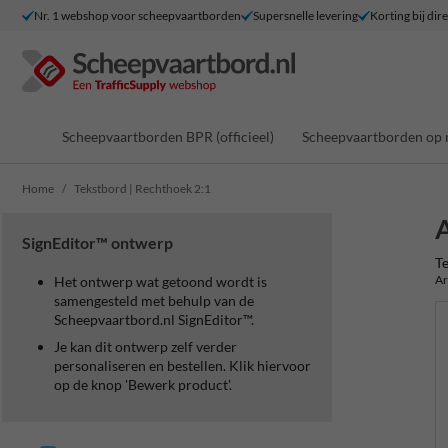
Nr. 1 webshop voor scheepvaartborden
Supersnelle levering
Korting bij dir
Scheepvaartborden BPR (officieel)
Scheepvaartborden op 
Home
Tekstbord | Rechthoek 2:1
A
SignEditor™ ontwerp
Te
Ar
Het ontwerp wat getoond wordt is
samengesteld met behulp van de
Scheepvaartbord.nl SignEditor™.
Je kan dit ontwerp zelf verder
personaliseren en bestellen. Klik hiervoor
op de knop 'Bewerk product'.