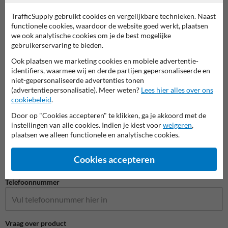
TrafficSupply gebruikt cookies en vergelijkbare technieken. Naast
functionele cookies, waardoor de website goed werkt, plaatsen
we ook analytische cookies om je de best mogelijke
Stel je vraag aan Scheepvaartbord.nl
gebruikerservaring te bieden.
Naam*
Ook plaatsen we marketing cookies en mobiele advertentie-
identifiers, waarmee wij en derde partijen gepersonaliseerde en
niet-gepersonaliseerde advertenties tonen
(advertentiepersonalisatie). Meer weten?
Lees hier alles over ons
cookiebeleid
.
Bedrijfsnaam
Door op "Cookies accepteren" te klikken, ga je akkoord met de
instellingen van alle cookies. Indien je kiest voor
weigeren
,
plaatsen we alleen functionele en analytische cookies.
E-mailadres*
Cookies accepteren
Telefoonnummer
Vraag over product