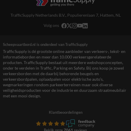
TrafficSupply Netherlands B.V.,
Populierenlaan 7
,
Hattem, NL
Volg ons
Scheepvaartbord.nl is onderdeel van TrafficSupply
TrafficSupply is dé grootste online aanbieder van verkeers-, tekst- en
informatieborden en meer dan 10.000 verkeersgerelateerde
producten. TrafficSupply bestaat uit meerdere webshopconcepten,
onder te verdelen in Traffic, Parking en Safety. Bij ons koop je zowel
verkeersborden met de daarbij behorende beugels en
verkeersbordpalen, oplaadpalen voor elektrische auto’s,
wegmarkeringen rondom parkeerterreinen maar ook diverse
veiligheidsproducten voor de industrie en duurzaam straatmeubilair
met een mooi design.
Klantbeoordelingen
Bekijk onze
7061
reviews