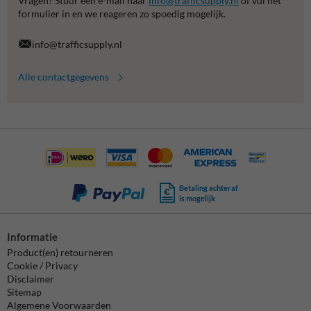
Vragen? Stuur een e-mail naar
info@trafficsupply.nl
of vul het
formulier in en we reageren zo spoedig mogelijk.
info@trafficsupply.nl
Alle contactgegevens
Betaling achteraf
is mogelijk
Informatie
Product(en) retourneren
Cookie / Privacy
Disclaimer
Sitemap
Algemene Voorwaarden