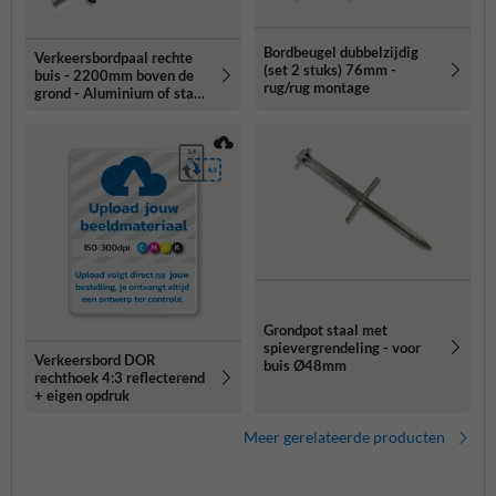
Bordbeugel dubbelzijdig
Verkeersbordpaal rechte
(set 2 stuks) 76mm -
buis - 2200mm boven de
rug/rug montage
grond - Aluminium of staal
- Ø48, 60 of 76mm
Grondpot staal met
spievergrendeling - voor
Verkeersbord DOR
buis Ø48mm
rechthoek 4:3 reflecterend
+ eigen opdruk
Meer gerelateerde producten