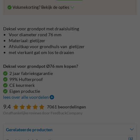
Volumekorting? Bekijk de opties
Deksel voor grondpot met draaisluiting
Voor diameter rond 76 mm
Materiaal: gietijzer
Afsluitkap voor grondhuls van gietijzer
met vierkant gat om los te draaien
Deksel voor grondpot Ø76 mm kopen?
2 jaar fabrieksgarantie
99% Hufterproof
CE keurmerk
Eigen productie
lees over alle voordelen
9.4
7061 beoordelingen
Onafhankelijke reviews door FeedbackCompany
Gerelateerde producten
(1)