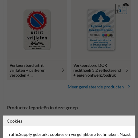
Verkeersbord uitrit
Verkeersbord DOR
vrijlaten + parkeren
rechthoek 3:2 reflecterend
verboden +
+ eigen ontwerp/opdruk
wegsleepregeling
Meer gerelateerde producten
Productcategorieën in deze groep
Cookies
TrafficSupply gebruikt cookies en vergelijkbare technieken. Naast