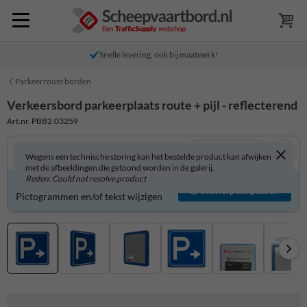
Snelle levering, ook bij maatwerk!
Parkeerroute borden
Verkeersbord parkeerplaats route + pijl - reflecterend
Art.nr. PBB2.03259
Bekijk in 3D
Wegens een technische storing kan het bestelde product kan afwijken
met de afbeeldingen die getoond worden in de galerij.
Reden: Could not resolve product
Verkeersbord zelf aanpassen?
Ontwerp aanpassen
Pictogrammen en/of tekst wijzigen