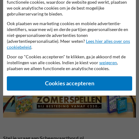
functionele cookies, waardoor de website goed werkt, plaatsen
we ook analytische cookies om je de best mogelijke
gebruikerservaring te bieden.
Ook plaatsen we marketing cookies en mobiele advertentie-
identifiers, waarmee wij en derde partijen gepersonaliseerde en
niet-gepersonaliseerde advertenties tonen
(advertentiepersonalisatie). Meer weten?
Lees hier alles over ons
cookiebeleid
.
Parkeerroute borden
Parkeerborden (toegestaan)
Verbo
Door op "Cookies accepteren" te klikken, ga je akkoord met de
instellingen van alle cookies. Indien je kiest voor
weigeren
,
plaatsen we alleen functionele en analytische cookies.
Parkeerborden
Cookies accepteren
Stel je vraag aan Scheepvaartbord.nl