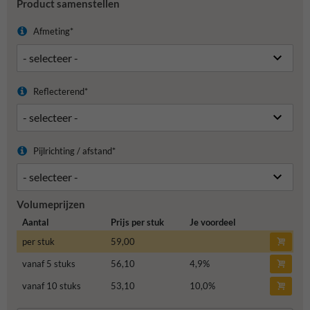
Product samenstellen
Afmeting*
Reflecterend*
Pijlrichting / afstand*
Volumeprijzen
Aantal
Prijs per stuk
Je voordeel
per stuk
59,00
vanaf 5 stuks
56,10
4,9
%
vanaf 10 stuks
53,10
10,0
%