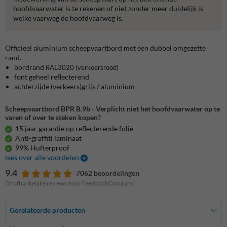
hoofdvaarwater is te rekenen of niet zonder meer duidelijk is
welke vaarweg de hoofdvaarweg is.
Officieel aluminium scheepvaartbord met een dubbel omgezette
rand.
bordrand
RAL3020
(verkeersrood)
font geheel reflecterend
achterzijde (verkeers)grijs / aluminium
Scheepvaartbord BPR B.9b - Verplicht niet het hoofdvaarwater op te
varen of over te steken kopen?
15 jaar garantie op reflecterende folie
Anti-graffiti laminaat
99% Hufterproof
lees over alle voordelen
9.4
7062 beoordelingen
Onafhankelijke reviews door FeedbackCompany
Gerelateerde producten