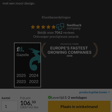
met een mooi design.
Klantbeoordelingen
Bekijk onze
7062
reviews
Ontvanger prestigieuze awards
productopties tonen
Levertijd:
1-2 werkdagen
Aantal:
Prijs p/st
106,
50
128,87
incl. btw
© 2026 TrafficSupply. Alle rechten voorbehouden.