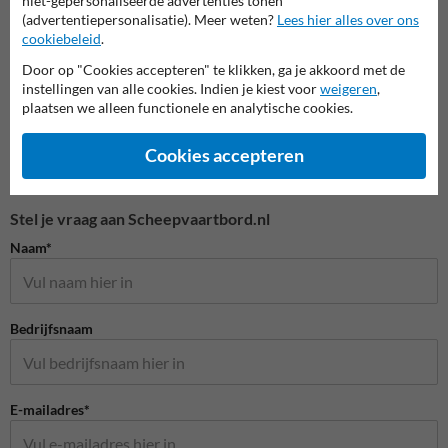
niet-gepersonaliseerde advertenties tonen
Scheepvaartborden BPR
(advertentiepersonalisatie). Meer weten?
Lees hier alles over ons
cookiebeleid
.
Door op "Cookies accepteren" te klikken, ga je akkoord met de
instellingen van alle cookies. Indien je kiest voor
weigeren
,
plaatsen we alleen functionele en analytische cookies.
Cookies accepteren
Stel je vraag aan Scheepvaartbord.nl
Naam*
Bedrijfsnaam
E-mailadres*