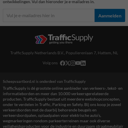
ontwikkelingen. Vul dan hieronder je e-mailadres in.
Aanmelden
TrafficSupply Netherlands B.V.,
Populierenlaan 7
,
Hattem, NL
Volg ons
Scheepvaartbord.nl is onderdeel van TrafficSupply
TrafficSupply is dé grootste online aanbieder van verkeers-, tekst- en
informatieborden en meer dan 10.000 verkeersgerelateerde
producten. TrafficSupply bestaat uit meerdere webshopconcepten,
onder te verdelen in Traffic, Parking en Safety. Bij ons koop je zowel
verkeersborden met de daarbij behorende beugels en
verkeersbordpalen, oplaadpalen voor elektrische auto’s,
wegmarkeringen rondom parkeerterreinen maar ook diverse
veiligheidsproducten voor de industrie en duurzaam straatmeubilair