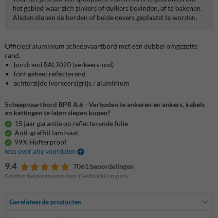
het gebied waar zich zinkers of duikers bevinden, af te bakenen.
Alsdan dienen de borden of beide oevers geplaatst te worden.
Officieel aluminium scheepvaartbord met een dubbel omgezette
rand.
bordrand
RAL3020
(verkeersrood)
font geheel reflecterend
achterzijde (verkeers)grijs / aluminium
Scheepvaartbord BPR A.6 - Verboden te ankeren en ankers, kabels
en kettingen te laten slepen kopen?
15 jaar garantie op reflecterende folie
Anti-graffiti laminaat
99% Hufterproof
lees over alle voordelen
9.4
7061 beoordelingen
Onafhankelijke reviews door FeedbackCompany
Gerelateerde producten