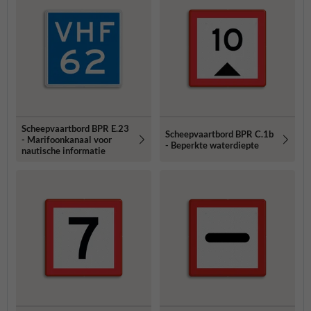
Scheepvaartbord BPR E.23
Scheepvaartbord BPR C.1b
- Marifoonkanaal voor
- Beperkte waterdiepte
nautische informatie