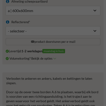
Afmeting scheepvaartbord
Reflecterend*
product doorsturen per e-mail
Levertijd:
1-2 werkdagen
maandag in huis
Volumekorting? Bekijk de opties
Verboden te ankeren en ankers, kabels en kettingen te laten
slepen.
Door op de oever twee borden A.6 te plaatsen, waarbij elk bord
is voorzien van een richtingaanduiding, is het traject aan te
geven waarvoor het verbod geldt. Het ankerverbod geldt ook
voor het gebruik van spudpalen. Teken A.6 is te gebruiken om