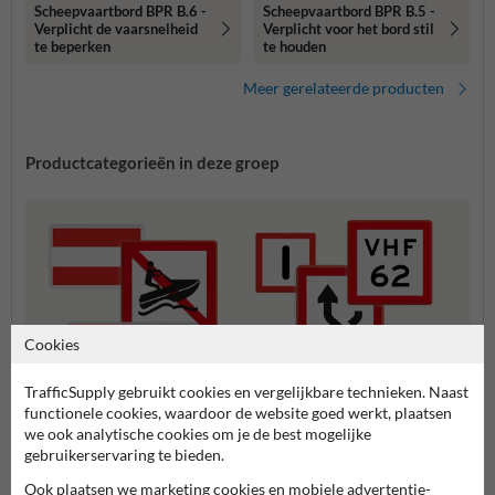
Scheepvaartbord BPR B.6 -
Scheepvaartbord BPR B.5 -
Verplicht de vaarsnelheid
Verplicht voor het bord stil
te beperken
te houden
Meer gerelateerde producten
Productcategorieën in deze groep
Cookies
TrafficSupply gebruikt cookies en vergelijkbare technieken. Naast
functionele cookies, waardoor de website goed werkt, plaatsen
we ook analytische cookies om je de best mogelijke
A serie - Verbodstekens
B serie - Gebodstekens
C seri
gebruikerservaring te bieden.
Ook plaatsen we marketing cookies en mobiele advertentie-