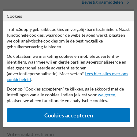
Bevestigingsmiddelen
Cookies
TrafficSupply gebruikt cookies en vergelijkbare technieken. Naast
functionele cookies, waardoor de website goed werkt, plaatsen
we ook analytische cookies om je de best mogelijke
gebruikerservaring te bieden.
Ook plaatsen we marketing cookies en mobiele advertentie-
identifiers, waarmee wij en derde partijen gepersonaliseerde en
Stel je vraag aan Scheepvaartbord.nl
niet-gepersonaliseerde advertenties tonen
(advertentiepersonalisatie). Meer weten?
Lees hier alles over ons
Naam*
cookiebeleid
.
Door op "Cookies accepteren" te klikken, ga je akkoord met de
instellingen van alle cookies. Indien je kiest voor
weigeren
,
Bedrijfsnaam
plaatsen we alleen functionele en analytische cookies.
Cookies accepteren
E-mailadres*