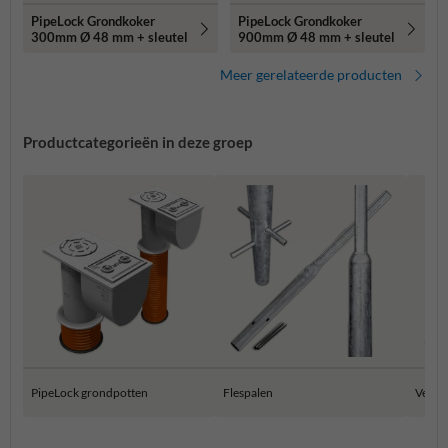
PipeLock Grondkoker
PipeLock Grondkoker
300mm Ø 48 mm + sleutel
900mm Ø 48 mm + sleutel
Meer gerelateerde producten
Productcategorieën in deze groep
PipeLock grondpotten
Flespalen
Verkee