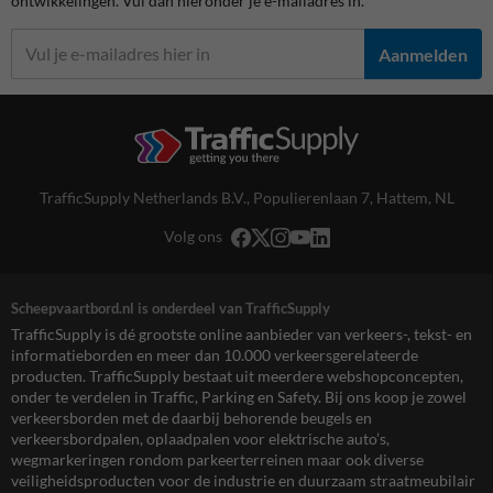
ontwikkelingen. Vul dan hieronder je e-mailadres in.
Aanmelden
TrafficSupply Netherlands B.V.,
Populierenlaan 7
,
Hattem, NL
Volg ons
Scheepvaartbord.nl is onderdeel van TrafficSupply
TrafficSupply is dé grootste online aanbieder van verkeers-, tekst- en
informatieborden en meer dan 10.000 verkeersgerelateerde
producten. TrafficSupply bestaat uit meerdere webshopconcepten,
onder te verdelen in Traffic, Parking en Safety. Bij ons koop je zowel
verkeersborden met de daarbij behorende beugels en
verkeersbordpalen, oplaadpalen voor elektrische auto’s,
wegmarkeringen rondom parkeerterreinen maar ook diverse
veiligheidsproducten voor de industrie en duurzaam straatmeubilair