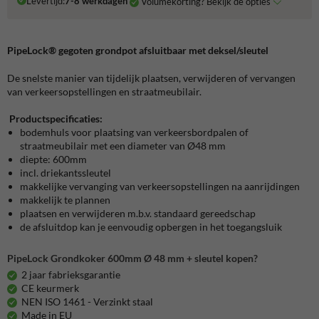
Levertijd:
7-8 werkdagen
Volumekorting? Bekijk de opties
PipeLock® gegoten grondpot afsluitbaar met deksel/sleutel
De snelste manier van tijdelijk plaatsen, verwijderen of vervangen
van verkeersopstellingen en straatmeubilair.
Productspecificaties:
bodemhuls voor plaatsing van verkeersbordpalen of
straatmeubilair met een diameter van Ø48 mm
diepte: 600mm
incl. driekantssleutel
makkelijke vervanging van verkeersopstellingen na aanrijdingen
makkelijk te plannen
plaatsen en verwijderen m.b.v. standaard gereedschap
de afsluitdop kan je eenvoudig opbergen in het toegangsluik
PipeLock Grondkoker 600mm Ø 48 mm + sleutel kopen?
2 jaar fabrieksgarantie
CE keurmerk
NEN ISO 1461 - Verzinkt staal
Made in EU