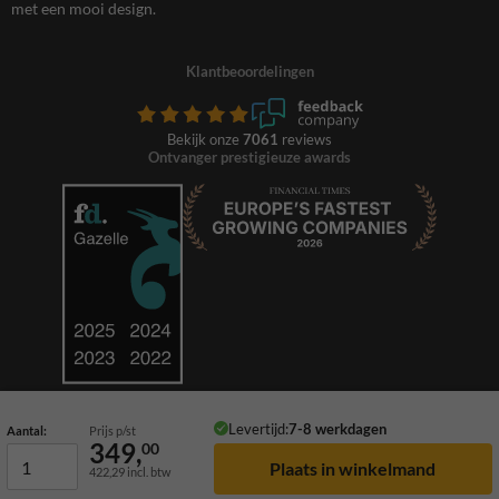
met een mooi design.
Klantbeoordelingen
Bekijk onze
7061
reviews
Ontvanger prestigieuze awards
Levertijd:
7-8 werkdagen
Aantal:
Prijs p/st
349,
00
422,29
incl. btw
© 2026 TrafficSupply. Alle rechten voorbehouden.