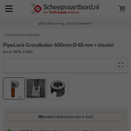
Snelle levering, ook bij maatwerk!
PipeLock grondpotten
PipeLock Grondkoker 600mm Ø 48 mm + sleutel
Art.nr. BEPL.11482
product doorsturen per e-mail