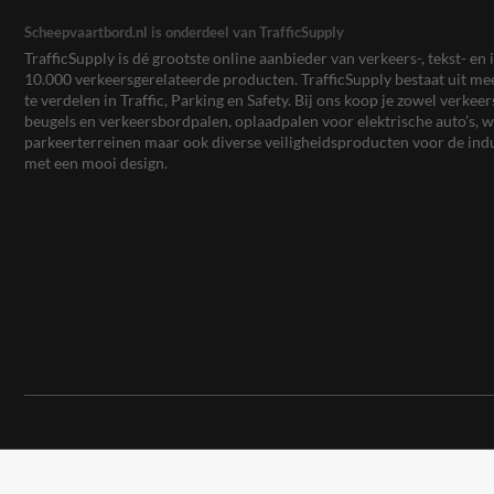
Scheepvaartbord.nl is onderdeel van TrafficSupply
TrafficSupply is dé grootste online aanbieder van verkeers-, tekst- 
10.000 verkeersgerelateerde producten. TrafficSupply bestaat uit 
te verdelen in Traffic, Parking en Safety. Bij ons koop je zowel verk
beugels en verkeersbordpalen, oplaadpalen voor elektrische auto’s
parkeerterreinen maar ook diverse veiligheidsproducten voor de ind
met een mooi design.