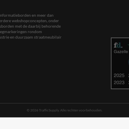
en informatieborden en meer dan
meerdere webshopconcepten, onder
eersborden met de daarbij behorende
, wegmarkeringen rondom
ustrie en duurzaam straatmeubilair
© 2026 TrafficSupply. Alle rechten voorbehouden.