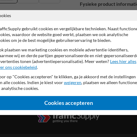
Fysieke product informati
Officieel aluminium scheepva
ookies
bordrand RAL9016 (verkee
afficSupply gebruikt cookies en vergelijkbare technieken. Naast function
achterzijde (verkeers)grijs
okies, waardoor de website goed werkt, plaatsen we ook analytische
hoogwaardig (retro-)reflect
okies om je de best mogelijke gebruikerservaring te bieden.
meerdere afmetingen mogel
Productieproces confor
k plaatsen we marketing cookies en mobiele advertentie-identifiers,
voorzien van UV-werend ant
armee wij en derde partijen gepersonaliseerde en niet-gepersonaliseerd
vertenties tonen (advertentiepersonalisatie). Meer weten?
Lees hier alles
er ons cookiebeleid
.
or op "Cookies accepteren" te klikken, ga je akkoord met de instellingen
n alle cookies. Indien je kiest voor
weigeren
, plaatsen we alleen functione
 analytische cookies.
Cookies accepteren