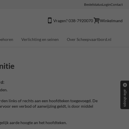
Bestelstatus
Login
Contact
Vragen? 038-7920070
Winkelmand
behoren
Verlichting en seinen
Over Scheepvaartbord.nl
nitie
d:
rden.
alle shops
den links of rechts aan een hoofdteken toegevoegd. De
arvoor een verbod of aanwijzing geldt, is door middel
gelijk aarde hoogte an het hoofdteken.