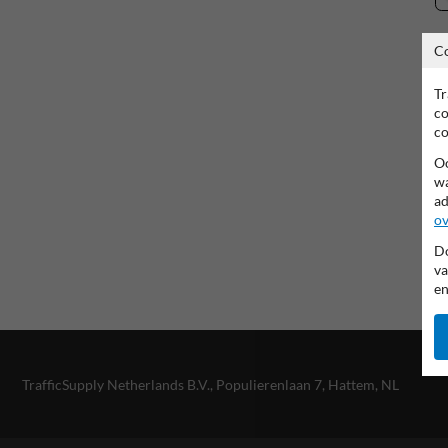
C
Tr
co
co
Oo
wa
ad
ov
Do
va
en
TrafficSupply Netherlands B.V.,
Populierenlaan 7
,
Hattem, NL