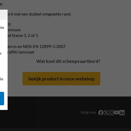
e:
artbord met een dubbel omgezette rand.
rswit)
ele
 / aluminium
erend klasse 3, 2 of 1
ijk.
m CE-Norm en NEN-EN 12899-1:2007
i-graffiti laminaat
e
Wat kost dit scheepvaartbord?
bekijk product in onze webshop
le
Volg ons