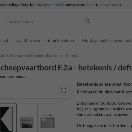
ecte betaling
Hoge klanttevredenheid
Grootste assortiment, ruime voorraden
zoek product...
maat
Jachthaven inrichting terreinen
Montagematerialen en toe
.2a - Richtingaanduiding met zijborden - smal - links
cheepvaartbord F.2a - betekenis / defi
t.nr. SBBF.08863
Betekenis scheepvaartbor
Richtingaanduiding met zijbo
Zijborden of puntboorden wor
begrenzing van een traject wa
van deze tekens aan te geven.
De hoogte van deze borden is 