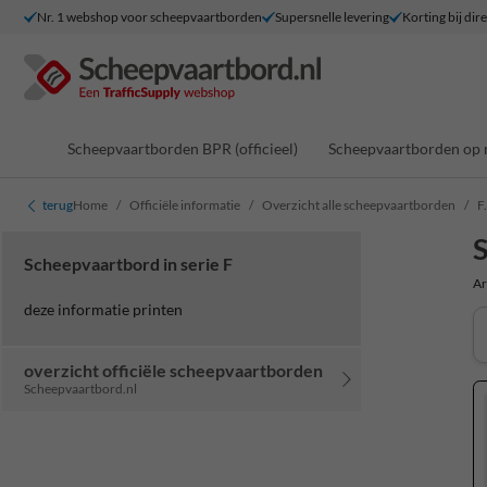
Nr. 1 webshop voor scheepvaartborden
Supersnelle levering
Korting bij dir
Scheepvaartborden BPR (officieel)
Scheepvaartborden op 
terug
Home
Officiële informatie
Overzicht alle scheepvaartborden
F
S
Scheepvaartbord in serie F
Ar
deze informatie printen
overzicht officiële scheepvaartborden
Scheepvaartbord.nl