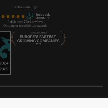
Klantbeoordelingen
Bekijk onze
7061
reviews
Ontvanger prestigieuze awards