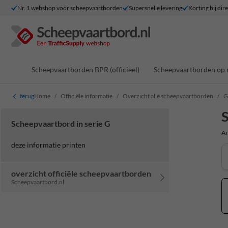
Nr. 1 webshop voor scheepvaartborden
Supersnelle levering
Korting bij dir
Scheepvaartborden BPR (officieel)
Scheepvaartborden op 
terug
Home
Officiële informatie
Overzicht alle scheepvaartborden
G
S
Scheepvaartbord in serie G
Ar
deze informatie printen
overzicht officiële scheepvaartborden
Scheepvaartbord.nl