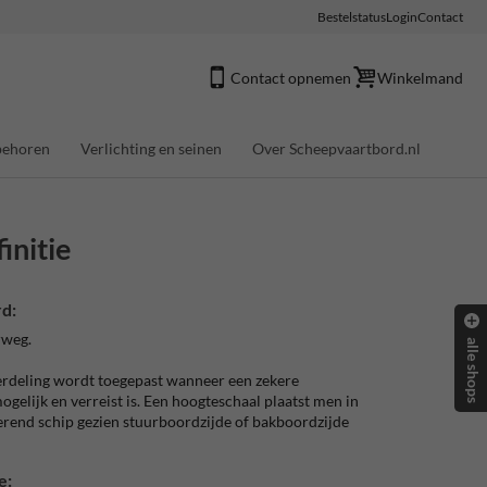
Bestelstatus
Login
Contact
Contact opnemen
Winkelmand
behoren
Verlichting en seinen
Over Scheepvaartbord.nl
initie
d:
rweg.
alle shops
rdeling wordt toegepast wanneer een zekere
gelijk en verreist is. Een hoogteschaal plaatst men in
erend schip gezien stuurboordzijde of bakboordzijde
e: