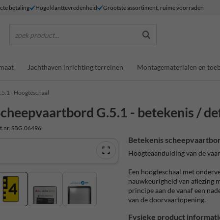
ecte betaling
Hoge klanttevredenheid
Grootste assortiment, ruime voorraden
zoek product...
maat
Jachthaven inrichting terreinen
Montagematerialen en toe
.5.1 - Hoogteschaal
cheepvaartbord G.5.1 - betekenis / def
t.nr. SBG.06496
Betekenis scheepvaartbor
Hoogteaanduiding van de vaa
Een hoogteschaal met onderve
nauwkeurigheid van aflezing mo
principe aan de vanaf een nad
van de doorvaartopening.
Fysieke product informati