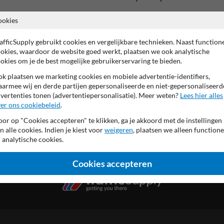
Officieel aluminium scheepva
ookies
bordrand RAL9017 (verkee
achterzijde (verkeers)grijs
afficSupply gebruikt cookies en vergelijkbare technieken. Naast function
hoogwaardig (retro-)reflect
okies, waardoor de website goed werkt, plaatsen we ook analytische
afmeting 600x1000mm
okies om je de best mogelijke gebruikerservaring te bieden.
Productieproces confor
k plaatsen we marketing cookies en mobiele advertentie-identifiers,
voorzien van UV-werend ant
armee wij en derde partijen gepersonaliseerde en niet-gepersonaliseerd
vertenties tonen (advertentiepersonalisatie). Meer weten?
Lees hier alles
er ons cookiebeleid
.
or op "Cookies accepteren" te klikken, ga je akkoord met de instellingen
n alle cookies. Indien je kiest voor
weigeren
, plaatsen we alleen functione
 analytische cookies.
Cookies accepteren