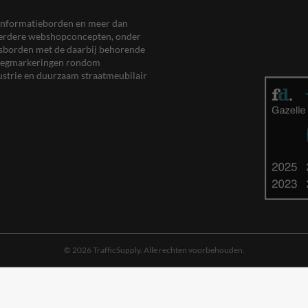
en informatieborden en meer dan
meerdere webshopconcepten, onder
eersborden met de daarbij behorende
, wegmarkeringen rondom
ustrie en duurzaam straatmeubilair
© 2026 TrafficSupply. Alle rechten voorbehouden.