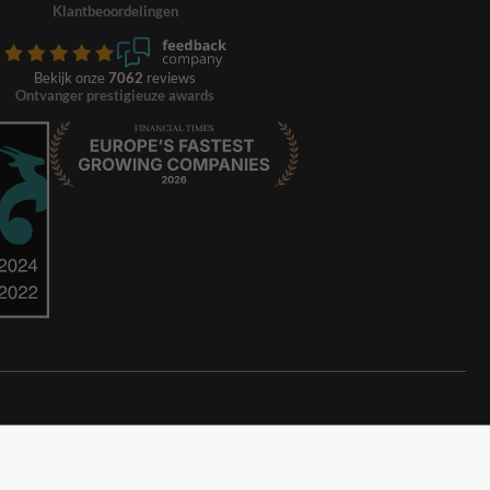
Klantbeoordelingen
Bekijk onze
7062
reviews
Ontvanger prestigieuze awards