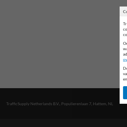
C
Tr
co
co
Oo
wa
ad
ov
Do
va
en
TrafficSupply Netherlands B.V.,
Populierenlaan 7
,
Hattem, NL