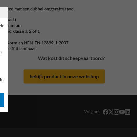
artbord met een dubbel omgezette rand.
rszwart)
 / aluminium
ele
erend klasse 3, 2 of 1
m CE-Norm en NEN-EN 12899-1:2007
i-graffiti laminaat
e
Wat kost dit scheepvaartbord?
bekijk product in onze webshop
le
Volg ons