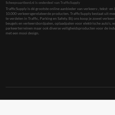
Scheepvaartbord.nl is onderdeel van TrafficSupply
TrafficSupply is dé grootste online aanbieder van verkeers-, tekst- 
10.000 verkeersgerelateerde producten. TrafficSupply bestaat uit 
te verdelen in Traffic, Parking en Safety. Bij ons koop je zowel verk
beugels en verkeersbordpalen, oplaadpalen voor elektrische auto’s
parkeerterreinen maar ook diverse veiligheidsproducten voor de ind
met een mooi design.