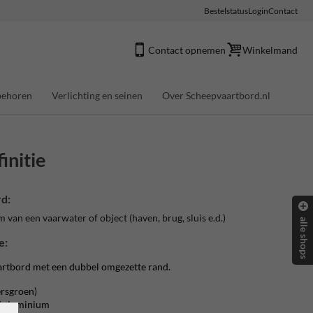
Bestelstatus
Login
Contact
Contact opnemen
Winkelmand
behoren
Verlichting en seinen
Over Scheepvaartbord.nl
initie
d:
van een vaarwater of object (haven, brug, sluis e.d.)
alle shops
e:
artbord met een dubbel omgezette rand.
rsgroen)
 / aluminium