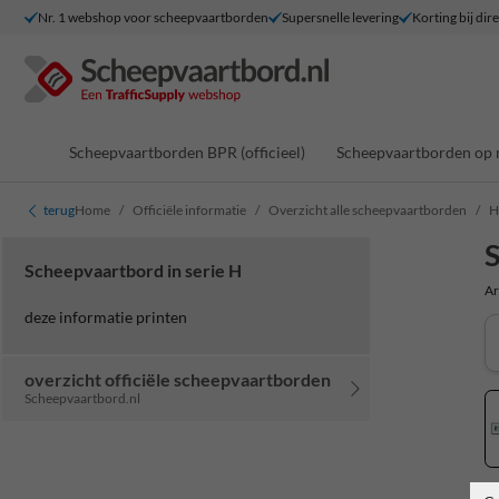
Nr. 1 webshop voor scheepvaartborden
Supersnelle levering
Korting bij dir
Scheepvaartborden BPR (officieel)
Scheepvaartborden op 
terug
Home
Officiële informatie
Overzicht alle scheepvaartborden
H
S
Scheepvaartbord in serie H
Ar
deze informatie printen
overzicht officiële scheepvaartborden
Scheepvaartbord.nl