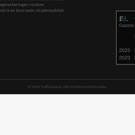
, wegmarkeringen rondom
ustrie en duurzaam straatmeubilair
© 2026 TrafficSupply. Alle rechten voorbehouden.