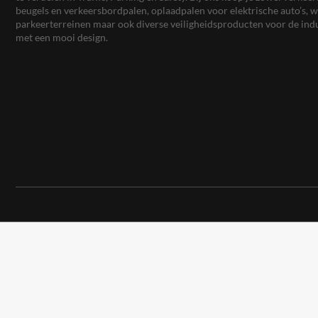
beugels en verkeersbordpalen, oplaadpalen voor elektrische auto’s
parkeerterreinen maar ook diverse veiligheidsproducten voor de ind
met een mooi design.