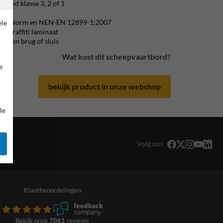
erend klasse 3, 2 of 1
ijk.
m CE-Norm en NEN-EN 12899-1:2007
ele
i-graffiti laminaat
 haven brug of sluis
Wat kost dit scheepvaartbord?
e
bekijk product in onze webshop
le
Volg ons
Klantbeoordelingen
Bekijk onze
7061
reviews