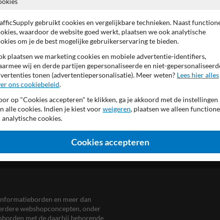
ookies
hoogwaardig (retro-)reflect
meerdere afmetingen mogel
Productieproces confor
afficSupply gebruikt cookies en vergelijkbare technieken. Naast function
voorzien van UV-werend ant
okies, waardoor de website goed werkt, plaatsen we ook analytische
opdruk met eigen tekst van
okies om je de best mogelijke gebruikerservaring te bieden.
k plaatsen we marketing cookies en mobiele advertentie-identifiers,
armee wij en derde partijen gepersonaliseerde en niet-gepersonaliseerd
vertenties tonen (advertentiepersonalisatie). Meer weten?
Lees hier alles
er ons cookiebeleid
.
or op "Cookies accepteren" te klikken, ga je akkoord met de instellingen
n alle cookies. Indien je kiest voor
weigeren
, plaatsen we alleen functione
 analytische cookies.
Cookies accepteren
en informatieborden en meer dan
meerdere webshopconcepten, onder
eersborden met de daarbij behorende