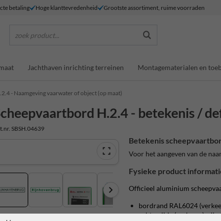
ecte betaling
Hoge klanttevredenheid
Grootste assortiment, ruime voorraden
zoek product...
maat
Jachthaven inrichting terreinen
Montagematerialen en toe
.2.4 - Naamgeving vaarwater of object (op maat)
cheepvaartbord H.2.4 - betekenis / def
t.nr. SBSH.04639
Betekenis scheepvaartbor
Voor het aangeven van de naam 
Fysieke product informati
Officieel aluminium scheepva
bordrand RAL6024 (verkee
achterzijde (verkeers)grijs