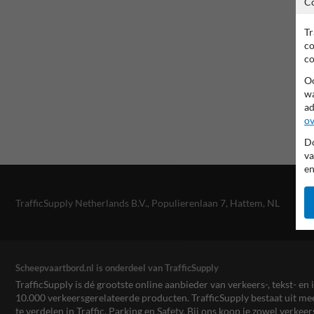
C
Tr
co
co
Oo
wa
ad
ov
Do
va
en
TrafficSupply Netherlands B.V.,
Populierenlaan 7
,
Hattem, NL
Scheepvaartbord.nl is onderdeel van TrafficSupply
TrafficSupply is dé grootste online aanbieder van verkeers-, tekst- 
10.000 verkeersgerelateerde producten. TrafficSupply bestaat uit 
te verdelen in Traffic, Parking en Safety. Bij ons koop je zowel verk