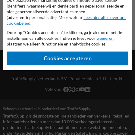
Ook plaatsen we marketing cookies en mobiele advertentie-
Scheepvaartbord.nl
identifiers, waarmee wij en derde partijen gepersonaliseerde en
niet-gepersonaliseerde advertenties tonen
(advertentiepersonalisatie). Meer weten?
Lees hier alles over ons
cookiebeleid
.
Door op "Cookies accepteren" te klikken, ga je akkoord met de
instellingen van alle cookies. Indien je kiest voor
weigeren
,
plaatsen we alleen functionele en analytische cookies.
Cookies accepteren
TrafficSupply Netherlands B.V.,
Populierenlaan 7
,
Hattem, NL
Volg ons
Scheepvaartbord.nl is onderdeel van TrafficSupply
TrafficSupply is dé grootste online aanbieder van verkeers-, tekst- en
informatieborden en meer dan 10.000 verkeersgerelateerde
producten. TrafficSupply bestaat uit meerdere webshopconcepten,
onder te verdelen in Traffic, Parking en Safety. Bij ons koop je zowel