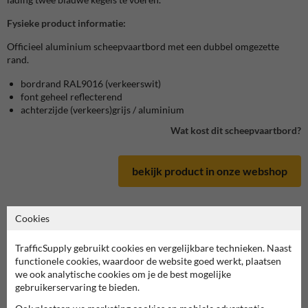
Fysieke product informatie:
Officieel aluminium scheepvaartbord met een dubbel omgezette
rand.
bordrand RAL9016 (verkeerswit)
font geheel reflecterend
achterzijde (verkeers)grijs / aluminium
Wat kost dit scheepvaartbord?
bekijk product in onze webshop
Cookies
Scheepvaartbord in serie E
TrafficSupply gebruikt cookies en vergelijkbare technieken. Naast
functionele cookies, waardoor de website goed werkt, plaatsen
we ook analytische cookies om je de best mogelijke
deze informatie printen
gebruikerservaring te bieden.
overzicht officiële scheepvaartborden