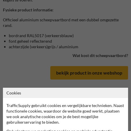
Fysieke product informatie:
Officieel aluminium scheepvaartbord met een dubbel omgezette
rand.
bordrand RAL5017 (verkeersblauw)
font geheel reflecterend
achterzijde (verkeers)grijs / aluminium
Wat kost dit scheepvaartbord?
bekijk product in onze webshop
Cookies
Scheepvaartbord in serie E
TrafficSupply gebruikt cookies en vergelijkbare technieken. Naast
functionele cookies, waardoor de website goed werkt, plaatsen
we ook analytische cookies om je de best mogelijke
deze informatie printen
gebruikerservaring te bieden.
overzicht officiële scheepvaartborden