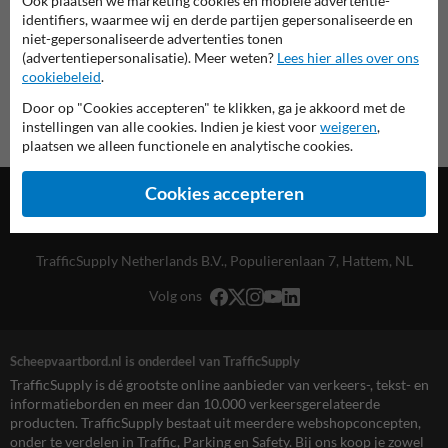
Ook plaatsen we marketing cookies en mobiele advertentie-
Scheepvaartbord.nl
identifiers, waarmee wij en derde partijen gepersonaliseerde en
niet-gepersonaliseerde advertenties tonen
(advertentiepersonalisatie). Meer weten?
Lees hier alles over ons
cookiebeleid
.
Door op "Cookies accepteren" te klikken, ga je akkoord met de
instellingen van alle cookies. Indien je kiest voor
weigeren
,
plaatsen we alleen functionele en analytische cookies.
Cookies accepteren
TrafficSupply Netherlands B.V.,
Populierenlaan 7
,
Hattem, NL
Volg ons
Scheepvaartbord.nl is onderdeel van TrafficSupply
TrafficSupply is dé grootste online aanbieder van verkeers-, tekst- en
informatieborden en meer dan 10.000 verkeersgerelateerde
producten. TrafficSupply bestaat uit meerdere webshopconcepten,
onder te verdelen in Traffic, Parking en Safety. Bij ons koop je zowel