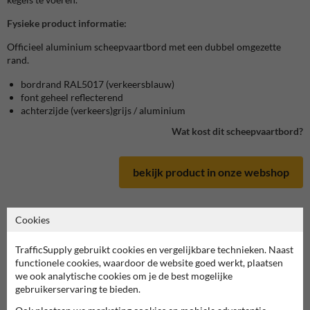
Fysieke product informatie:
Officieel aluminium scheepvaartbord met een dubbel omgezette
rand.
bordrand RAL5017 (verkeersblauw)
font geheel reflecterend
achterzijde (verkeers)grijs / aluminium
Wat kost dit scheepvaartbord?
bekijk product in onze webshop
Cookies
Scheepvaartbord in serie E
TrafficSupply gebruikt cookies en vergelijkbare technieken. Naast
functionele cookies, waardoor de website goed werkt, plaatsen
we ook analytische cookies om je de best mogelijke
deze informatie printen
gebruikerservaring te bieden.
overzicht officiële scheepvaartborden