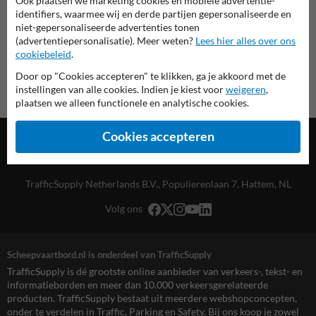
Ook plaatsen we marketing cookies en mobiele advertentie-
Scheepvaartbord.nl
identifiers, waarmee wij en derde partijen gepersonaliseerde en
niet-gepersonaliseerde advertenties tonen
(advertentiepersonalisatie). Meer weten?
Lees hier alles over ons
cookiebeleid
.
Door op "Cookies accepteren" te klikken, ga je akkoord met de
instellingen van alle cookies. Indien je kiest voor
weigeren
,
plaatsen we alleen functionele en analytische cookies.
Cookies accepteren
TrafficSupply Netherlands B.V.,
Populierenlaan 7
,
Hattem, NL
Volg ons
Scheepvaartbord.nl is onderdeel van TrafficSupply
TrafficSupply is dé grootste online aanbieder van verkeers-, tekst- en
informatieborden en meer dan 10.000 verkeersgerelateerde
producten. TrafficSupply bestaat uit meerdere webshopconcepten,
onder te verdelen in Traffic, Parking en Safety. Bij ons koop je zowel