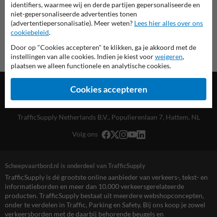
identifiers, waarmee wij en derde partijen gepersonaliseerde en
niet-gepersonaliseerde advertenties tonen
(advertentiepersonalisatie). Meer weten?
Lees hier alles over ons
cookiebeleid
.
Door op "Cookies accepteren" te klikken, ga je akkoord met de
instellingen van alle cookies. Indien je kiest voor
weigeren
,
plaatsen we alleen functionele en analytische cookies.
Cookies accepteren
TrafficSupply Netherlands B.V.,
Populierenlaan 7
,
Hattem, NL
Volg ons
Scheepvaartbord.nl is onderdeel van TrafficSupply
TrafficSupply is dé grootste online aanbieder van verkeers-, tekst- en
informatieborden en meer dan 10.000 verkeersgerelateerde
producten. TrafficSupply bestaat uit meerdere webshopconcepten,
onder te verdelen in Traffic, Parking en Safety. Bij ons koop je zowel
verkeersborden met de daarbij behorende beugels en