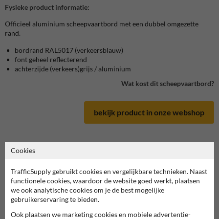
Fysieke product informatie:
Officieel aluminium scheepvaartbord met een dubbel omgezette
rand.
bordrand RAL5017 (verkeersblauw)
font geheel reflecterend
achterzijde (verkeers)grijs / aluminium
Wat kost dit scheepvaartbord?
bekijk product in onze webshop
Cookies
Scheepvaartbord in serie E
TrafficSupply gebruikt cookies en vergelijkbare technieken. Naast
functionele cookies, waardoor de website goed werkt, plaatsen
deze informatie printen
we ook analytische cookies om je de best mogelijke
gebruikerservaring te bieden.
overzicht officiële scheepvaartborden
Ook plaatsen we marketing cookies en mobiele advertentie-
Scheepvaartbord.nl