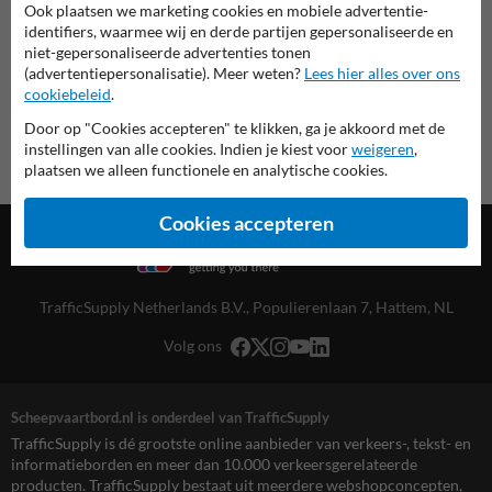
Ook plaatsen we marketing cookies en mobiele advertentie-
overzicht officiële scheepvaartborden
identifiers, waarmee wij en derde partijen gepersonaliseerde en
Scheepvaartbord.nl
niet-gepersonaliseerde advertenties tonen
(advertentiepersonalisatie). Meer weten?
Lees hier alles over ons
cookiebeleid
.
Door op "Cookies accepteren" te klikken, ga je akkoord met de
instellingen van alle cookies. Indien je kiest voor
weigeren
,
plaatsen we alleen functionele en analytische cookies.
Cookies accepteren
TrafficSupply Netherlands B.V.,
Populierenlaan 7
,
Hattem, NL
Volg ons
Scheepvaartbord.nl is onderdeel van TrafficSupply
TrafficSupply is dé grootste online aanbieder van verkeers-, tekst- en
informatieborden en meer dan 10.000 verkeersgerelateerde
producten. TrafficSupply bestaat uit meerdere webshopconcepten,