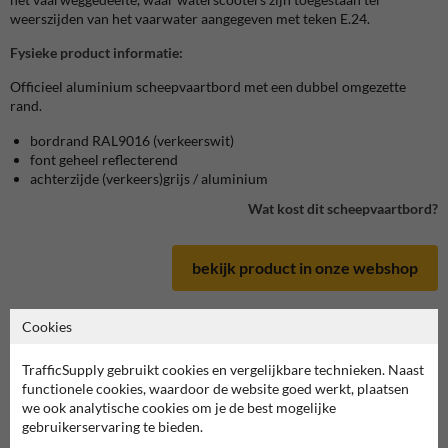
weerszijden van het vaarwater aangegeven met teken E.24.
Fysieke product informatie:
Officieel aluminium scheepvaartbord met een dubbel omgezette
rand.
bordrand RAL9016 (verkeerswit)
font geheel reflecterend
achterzijde (verkeers)grijs / aluminium
Wat kost dit scheepvaartbord?
bekijk product in onze webshop
Cookies
TrafficSupply gebruikt cookies en vergelijkbare technieken. Naast
Scheepvaartbord in serie E
functionele cookies, waardoor de website goed werkt, plaatsen
we ook analytische cookies om je de best mogelijke
deze informatie printen
gebruikerservaring te bieden.