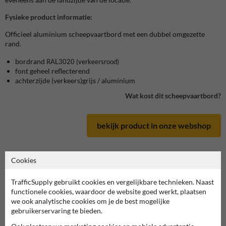
Fysieke product informatie:
Officieel aluminium scheepvaartbord met een dubbel omgezette
rand.
bordrand
RAL3020
(verkeersrood)
font geheel reflecterend
achterzijde (verkeers)grijs / aluminium
Wat kost dit scheepvaartbord?
bekijk product in onze webshop
Cookies
Scheepvaartbord in serie A
TrafficSupply gebruikt cookies en vergelijkbare technieken. Naast
functionele cookies, waardoor de website goed werkt, plaatsen
we ook analytische cookies om je de best mogelijke
deze informatie printen
gebruikerservaring te bieden.
overzicht officiële scheepvaartborden