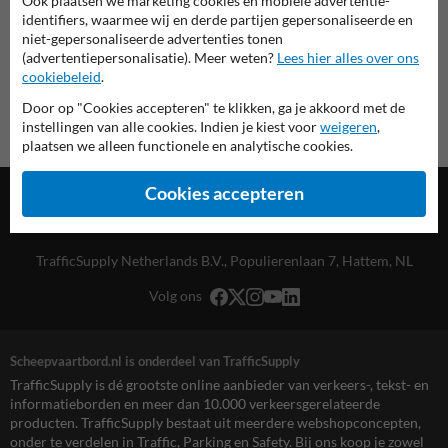
Ook plaatsen we marketing cookies en mobiele advertentie-
Scheepvaartbord.nl
identifiers, waarmee wij en derde partijen gepersonaliseerde en
niet-gepersonaliseerde advertenties tonen
(advertentiepersonalisatie). Meer weten?
Lees hier alles over ons
cookiebeleid
.
Door op "Cookies accepteren" te klikken, ga je akkoord met de
instellingen van alle cookies. Indien je kiest voor
weigeren
,
plaatsen we alleen functionele en analytische cookies.
Cookies accepteren
TrafficSupply Netherlands B.V.,
Populierenlaan 7
,
Hattem, NL
Volg ons
Scheepvaartbord.nl is onderdeel van TrafficSupply
TrafficSupply is dé grootste online aanbieder van verkeers-, tekst- en
informatieborden en meer dan 10.000 verkeersgerelateerde
producten. TrafficSupply bestaat uit meerdere webshopconcepten,
onder te verdelen in Traffic, Parking en Safety. Bij ons koop je zowel