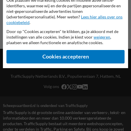
Ook plaatsen we marketing cookies en mobiele advertentie-
Scheepvaartbord.nl
identifiers, waarmee wij en derde partijen gepersonaliseerde en
niet-gepersonaliseerde advertenties tonen
(advertentiepersonalisatie). Meer weten?
Lees hier alles over ons
cookiebeleid
.
Door op "Cookies accepteren" te klikken, ga je akkoord met de
instellingen van alle cookies. Indien je kiest voor
weigeren
,
plaatsen we alleen functionele en analytische cookies.
Cookies accepteren
TrafficSupply Netherlands B.V.,
Populierenlaan 7
,
Hattem, NL
Volg ons
Scheepvaartbord.nl is onderdeel van TrafficSupply
TrafficSupply is dé grootste online aanbieder van verkeers-, tekst- en
informatieborden en meer dan 10.000 verkeersgerelateerde
producten. TrafficSupply bestaat uit meerdere webshopconcepten,
onder te verdelen in Traffic, Parking en Safety. Bij ons koop je zowel