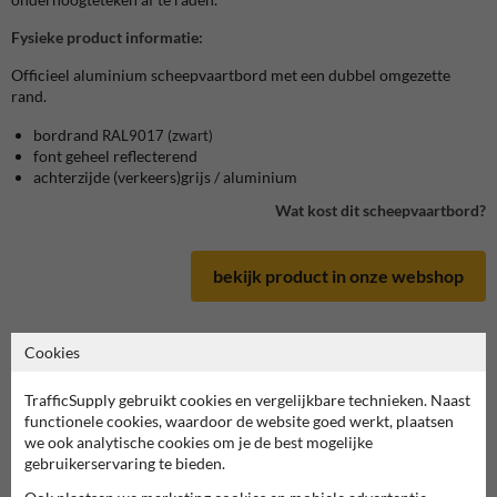
Fysieke product informatie:
Officieel aluminium scheepvaartbord met een dubbel omgezette
rand.
bordrand
RAL9017 (zwart)
font geheel reflecterend
achterzijde (verkeers)grijs / aluminium
Wat kost dit scheepvaartbord?
bekijk product in onze webshop
Cookies
Scheepvaartbord in serie G
TrafficSupply gebruikt cookies en vergelijkbare technieken. Naast
functionele cookies, waardoor de website goed werkt, plaatsen
we ook analytische cookies om je de best mogelijke
deze informatie printen
gebruikerservaring te bieden.
overzicht officiële scheepvaartborden