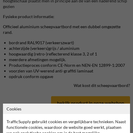
hoogteschaal plaatst men in principe aan de van een naderend schip
gezien
Fysieke product informatie:
Officieel aluminium scheepvaartbord met een dubbel omgezette
rand.
bordrand RAL9017 (verkeerszwart)
achterzijde (verkeers)grijs / aluminium
hoogwaardig (retro-)reflecterend klasse 3, 2 of 1
meerdere afmetingen mogelijk.
Productieproces conform CE-Norm en NEN-EN 12899-1:2007
voorzien van UV-werend anti-graffiti laminaat
opdruk conform opgave
Wat kost dit scheepvaartbord?
bekijk product in onze webshop
Cookies
TrafficSupply gebruikt cookies en vergelijkbare technieken. Naast
functionele cookies, waardoor de website goed werkt, plaatsen
we ook analytische cookies om je de best mogelijke