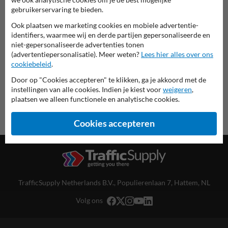
Scheepvaartbord in serie G
gebruikerservaring te bieden.
Ook plaatsen we marketing cookies en mobiele advertentie-
deze informatie printen
identifiers, waarmee wij en derde partijen gepersonaliseerde en
niet-gepersonaliseerde advertenties tonen
overzicht officiële scheepvaartborden
(advertentiepersonalisatie). Meer weten?
Lees hier alles over ons
Scheepvaartbord.nl
cookiebeleid
.
Door op "Cookies accepteren" te klikken, ga je akkoord met de
instellingen van alle cookies. Indien je kiest voor
weigeren
,
plaatsen we alleen functionele en analytische cookies.
Cookies accepteren
TrafficSupply Netherlands B.V.,
Populierenlaan 7
,
Hattem, NL
Volg ons