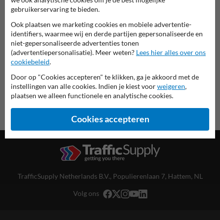
Scheepvaartbord in serie G
gebruikerservaring te bieden.
Ook plaatsen we marketing cookies en mobiele advertentie-
deze informatie printen
identifiers, waarmee wij en derde partijen gepersonaliseerde en
niet-gepersonaliseerde advertenties tonen
overzicht officiële scheepvaartborden
(advertentiepersonalisatie). Meer weten?
Lees hier alles over ons
Scheepvaartbord.nl
cookiebeleid
.
Door op "Cookies accepteren" te klikken, ga je akkoord met de
instellingen van alle cookies. Indien je kiest voor
weigeren
,
plaatsen we alleen functionele en analytische cookies.
Cookies accepteren
TrafficSupply Netherlands B.V.,
Populierenlaan 7
,
Hattem, NL
Volg ons