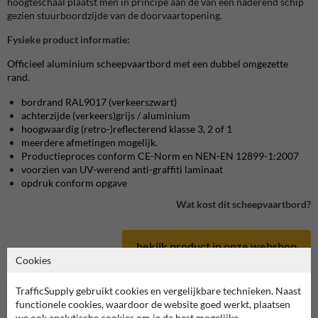
hoogteschaal plaatst men in principe aan de van een naderend schip
gezien stuurboordzijde van de doorvaartopening.
Fysieke product informatie:
Officieel aluminium scheepvaartbord met een dubbel omgezette
rand.
bordrand RAL9017 (verkeerszwart)
achterzijde (verkeers)grijs / aluminium
hoogwaardig (retro-)reflecterend klasse 3, 2 of 1
meerdere afmetingen mogelijk.
Productieproces conform CE-Norm en NEN-EN 12899-1:2007
voorzien van UV-werend anti-graffiti laminaat
opdruk conform opgave
Wat kost dit scheepvaartbord?
bekijk product in onze webshop
Cookies
TrafficSupply gebruikt cookies en vergelijkbare technieken. Naast
functionele cookies, waardoor de website goed werkt, plaatsen
we ook analytische cookies om je de best mogelijke