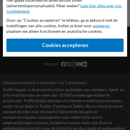
niet-gepersonaliseerde advertenties tonen
(advertentiepersonalisatie). Meer weten?
Lees hier alles over ons
cookiebeleid
.
Door op "Cookies accepteren" te klikken, ga je akkoord met de
instellingen van alle cookies. Indien je kiest voor
weigeren
,
plaatsen we alleen functionele en analytische cookies.
Cookies accepteren
TrafficSupply Netherlands B.V.,
Populierenlaan 7
,
Hattem, NL
Volg ons
Scheepvaartbord.nl is onderdeel van TrafficSupply
TrafficSupply is dé grootste online aanbieder van verkeers-, tekst- en
informatieborden en meer dan 10.000 verkeersgerelateerde
producten. TrafficSupply bestaat uit meerdere webshopconcepten,
onder te verdelen in Traffic, Parking en Safety. Bij ons koop je zowel
verkeersborden met de daarbij behorende beugels en
verkeersbordpalen, oplaadpalen voor elektrische auto’s,
wegmarkeringen rondom parkeerterreinen maar ook diverse
veiligheidsproducten voor de industrie en duurzaam straatmeubilair