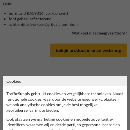
rand.
bordrand RAL9016 (verkeerswit)
font geheel reflecterend
achterzijde (verkeers)grijs / aluminium
Wat kost dit scheepvaartbord?
bekijk product in onze webshop
Cookies
Scheepvaartbord in serie D
TrafficSupply gebruikt cookies en vergelijkbare technieken. Naast
deze informatie printen
functionele cookies, waardoor de website goed werkt, plaatsen
we ook analytische cookies om je de best mogelijke
overzicht officiële scheepvaartborden
gebruikerservaring te bieden.
Scheepvaartbord.nl
Ook plaatsen we marketing cookies en mobiele advertentie-
identifiers, waarmee wij en derde partijen gepersonaliseerde en