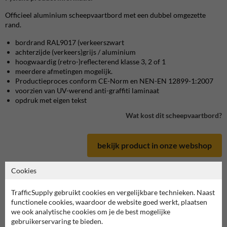
Officieel aluminium scheepvaartbord met een dubbel omgezette
rand.
bordrand RAL9017 (verkeerszwart
achterzijde (verkeers)grijs / aluminium
hoogwaardig (retro-)reflecterend klasse 3, 2 of 1
meerdere afmetingen mogelijk.
Productieproces conform CE-Norm en NEN-EN 12899-1:2007
voorzien van UV-werend anti-graffiti laminaat
opdruk met eigen tekst
Wat kost dit scheepvaartbord?
bekijk product in onze webshop
Cookies
TrafficSupply gebruikt cookies en vergelijkbare technieken. Naast
Scheepvaartbord in serie F
functionele cookies, waardoor de website goed werkt, plaatsen
we ook analytische cookies om je de best mogelijke
gebruikerservaring te bieden.
deze informatie printen