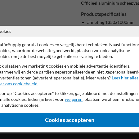
Officieel aluminium scheepvaa
Productspecificaties
afmeting 1350x1000mm
rechtse uitvoering
ookies
font geheel reflecterend
achterzijde mat wit
afficSupply gebruikt cookies en vergelijkbare technieken. Naast function
Productieproces confor
okies, waardoor de website goed werkt, plaatsen we ook analytische
voorzien van UV-werend ant
okies om je de best mogelijke gebruikerservaring te bieden.
Verschillende uitvoeringen mo
k plaatsen we marketing cookies en mobiele advertentie-identifiers,
Links zwart/geel
armee wij en derde partijen gepersonaliseerde en niet-gepersonaliseerd
Links geel/zwart
vertenties tonen (advertentiepersonalisatie). Meer weten?
Lees hier alles
Rechts zwart/geel
er ons cookiebeleid
.
Rechts geel/zwart
or op "Cookies accepteren" te klikken, ga je akkoord met de instellingen
n alle cookies. Indien je kiest voor
weigeren
, plaatsen we alleen functione
 analytische cookies.
Cookies accepteren