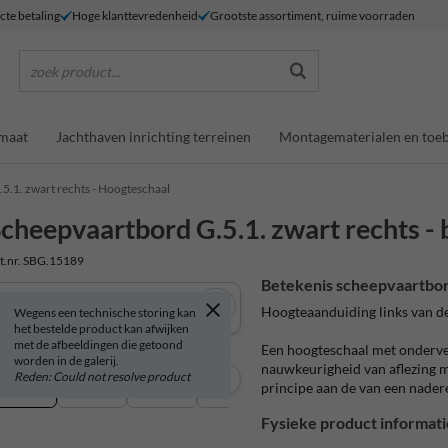
ecte betaling
Hoge klanttevredenheid
Grootste assortiment, ruime voorraden
zoek product...
maat
Jachthaven inrichting terreinen
Montagematerialen en toe
.5.1. zwart rechts - Hoogteschaal
cheepvaartbord G.5.1. zwart rechts - b
t.nr. SBG.15189
Betekenis scheepvaartbor
Hoogteaanduiding links van d
Wegens een technische storing kan
het bestelde product kan afwijken
met de afbeeldingen die getoond
Een hoogteschaal met onderve
worden in de galerij.
nauwkeurigheid van aflezing mo
Reden: Could not resolve product
principe aan de van een nader
Fysieke product informati