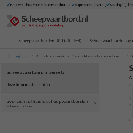
Nr. 1 webshop voor scheepvaartborden
Supersnelle levering
Korting bij dir
Scheepvaartborden BPR (officieel)
Scheepvaartborden op 
terug
Home
Officiële informatie
Overzicht alle scheepvaartborden
G
S
Scheepvaartbord in serie G
Ar
deze informatie printen
overzicht officiële scheepvaartborden
Scheepvaartbord.nl