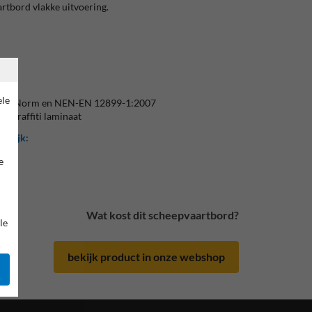
rtbord vlakke uitvoering.
ele
m CE-Norm en NEN-EN 12899-1:2007
i-graffiti laminaat
gelijk:
e
Wat kost dit scheepvaartbord?
le
bekijk product in onze webshop