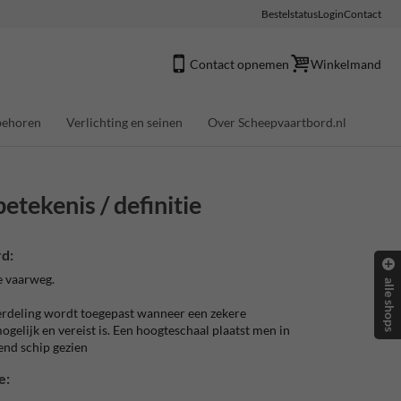
Bestelstatus
Login
Contact
Contact opnemen
Winkelmand
behoren
Verlichting en seinen
Over Scheepvaartbord.nl
etekenis / definitie
d:
e vaarweg.
alle shops
rdeling wordt toegepast wanneer een zekere
gelijk en vereist is. Een hoogteschaal plaatst men in
end schip gezien
e: