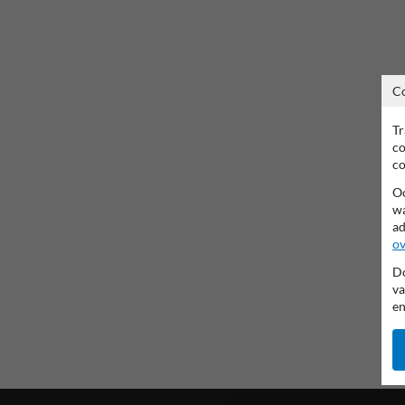
C
Tr
co
co
Oo
wa
ad
ov
Do
va
en