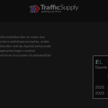
en informatieborden en meer dan
meerdere webshopconcepten, onder
eersborden met de daarbij behorende
, wegmarkeringen rondom
ustrie en duurzaam straatmeubilair